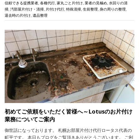
信頼できる提携業者
,
各種代行
,
家丸ごと片付け
,
業者の見極め
,
水回りの清
掃
,
汚部屋片付け・清掃
,
片付け代行
,
特殊清掃
,
生前整理
,
身の周りの整理
,
退去時の片付け
,
遺品整理
初めてご依頼をいただく皆様へ～Lotusのお片付け
業務についてご案内
御世話になっております。 札幌お部屋片付け代行ロータス代表の
町平です。 本日もブログをご覧頂きありがとうございます。 ご利