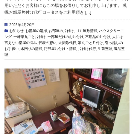
用いただくお客様にもこの場をお借りしてお礼申し上げます。 札
幌お部屋片付け代行ロータスをご利用頂き […]
2025年4月20日
お知らせ
,
お部屋の清掃
,
お部屋の片付け
,
ゴミ屋敷清掃
,
ハウスクリーニ
ング
,
一軒家丸ごと片付け
,
一部屋だけのお片付け
,
不用品の片付け
,
人には
言えない部屋の悩み
,
代表の想い
,
大掃除代行
,
家丸ごと片付け
,
引っ越しの
お手伝い
,
水回りの清掃
,
汚部屋片付け・清掃
,
片付け代行
,
生前整理
,
遺品整
理