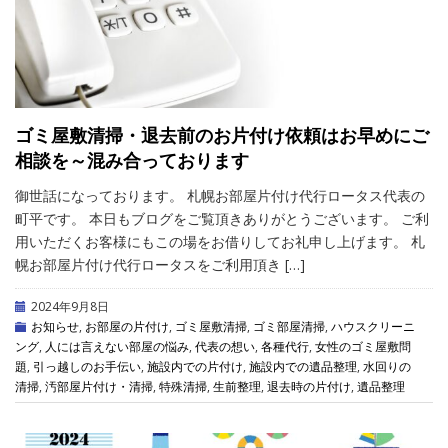
ゴミ屋敷清掃・退去前のお片付け依頼はお早めにご
相談を～混み合っております
御世話になっております。 札幌お部屋片付け代行ロータス代表の
町平です。 本日もブログをご覧頂きありがとうございます。 ご利
用いただくお客様にもこの場をお借りしてお礼申し上げます。 札
幌お部屋片付け代行ロータスをご利用頂き […]
2024年9月8日
お知らせ
,
お部屋の片付け
,
ゴミ屋敷清掃
,
ゴミ部屋清掃
,
ハウスクリーニ
ング
,
人には言えない部屋の悩み
,
代表の想い
,
各種代行
,
女性のゴミ屋敷問
題
,
引っ越しのお手伝い
,
施設内での片付け
,
施設内での遺品整理
,
水回りの
清掃
,
汚部屋片付け・清掃
,
特殊清掃
,
生前整理
,
退去時の片付け
,
遺品整理