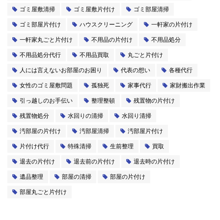
ゴミ屋敷清掃
ゴミ屋敷片付け
ゴミ部屋清掃
ゴミ部屋片付け
ハウスクリーニング
一軒家の片付け
一軒家丸ごと片付け
不用品の片付け
不用品処分
不用品処分代行
不用品買取
丸ごと片付け
人には言えないお部屋のお困り
代表の想い
各種代行
女性のゴミ屋敷問題
孤独死
家事代行
家財搬出作業
引っ越しのお手伝い
整理整頓
残置物の片付け
残置物処分
水回りの清掃
水回り清掃
汚部屋の片付け
汚部屋清掃
汚部屋片付け
片付け代行
特殊清掃
生前整理
買取
退去の片付け
退去前の片付け
退去時の片付け
遺品整理
部屋の清掃
部屋の片付け
部屋丸ごと片付け