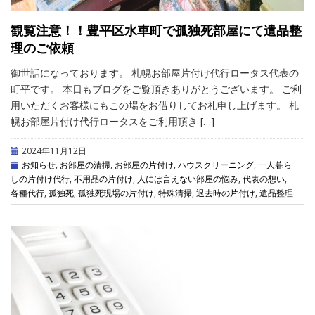
観覧注意！！豊平区水車町で孤独死部屋にて遺品整
理のご依頼
御世話になっております。 札幌お部屋片付け代行ロータス代表の
町平です。 本日もブログをご覧頂きありがとうございます。 ご利
用いただくお客様にもこの場をお借りしてお礼申し上げます。 札
幌お部屋片付け代行ロータスをご利用頂き […]
2024年11月12日
お知らせ
,
お部屋の清掃
,
お部屋の片付け
,
ハウスクリーニング
,
一人暮ら
しの片付け代行
,
不用品の片付け
,
人には言えない部屋の悩み
,
代表の想い
,
各種代行
,
孤独死
,
孤独死現場の片付け
,
特殊清掃
,
退去時の片付け
,
遺品整理