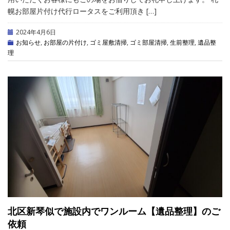
幌お部屋片付け代行ロータスをご利用頂き […]
2024年4月6日
お知らせ
,
お部屋の片付け
,
ゴミ屋敷清掃
,
ゴミ部屋清掃
,
生前整理
,
遺品整
理
北区新琴似で施設内でワンルーム【遺品整理】のご
依頼