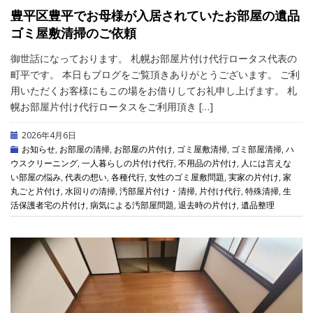
豊平区豊平でお母様が入居されていたお部屋の遺品
ゴミ屋敷清掃のご依頼
御世話になっております。 札幌お部屋片付け代行ロータス代表の
町平です。 本日もブログをご覧頂きありがとうございます。 ご利
用いただくお客様にもこの場をお借りしてお礼申し上げます。 札
幌お部屋片付け代行ロータスをご利用頂き […]
2026年4月6日
お知らせ
,
お部屋の清掃
,
お部屋の片付け
,
ゴミ屋敷清掃
,
ゴミ部屋清掃
,
ハ
ウスクリーニング
,
一人暮らしの片付け代行
,
不用品の片付け
,
人には言えな
い部屋の悩み
,
代表の想い
,
各種代行
,
女性のゴミ屋敷問題
,
実家の片付け
,
家
丸ごと片付け
,
水回りの清掃
,
汚部屋片付け・清掃
,
片付け代行
,
特殊清掃
,
生
活保護者宅の片付け
,
病気による汚部屋問題
,
退去時の片付け
,
遺品整理