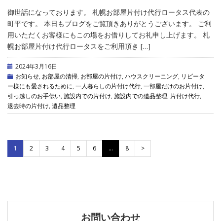
御世話になっております。 札幌お部屋片付け代行ロータス代表の
町平です。 本日もブログをご覧頂きありがとうございます。 ご利
用いただくお客様にもこの場をお借りしてお礼申し上げます。 札
幌お部屋片付け代行ロータスをご利用頂き […]
2024年3月16日
お知らせ
,
お部屋の清掃
,
お部屋の片付け
,
ハウスクリーニング
,
リピータ
ー様にも愛されるために
,
一人暮らしの片付け代行
,
一部屋だけのお片付け
,
引っ越しのお手伝い
,
施設内での片付け
,
施設内での遺品整理
,
片付け代行
,
退去時の片付け
,
遺品整理
1
2
3
4
5
6
…
8
>
お問い合わせ