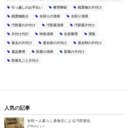
引っ越しのお手伝い
整理整頓
残置物の片付け
残置物処分
水回りの清掃
水回り清掃
汚部屋の片付け
汚部屋清掃
汚部屋片付け
片付け代行
特殊清掃
生前整理
買取
退去の片付け
退去前の片付け
退去時の片付け
遺品整理
部屋の清掃
部屋の片付け
部屋丸ごと片付け
人気の記事
女性一人暮らし過食症による汚部屋化
27件のビュー