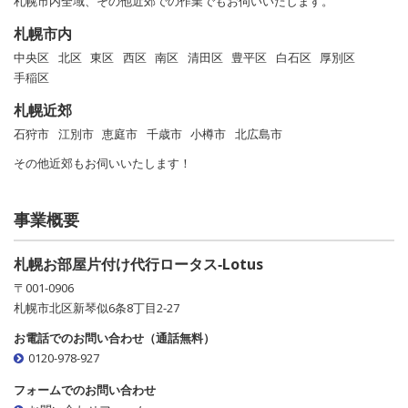
札幌市内全域、その他近郊での作業でもお伺いいたします。
札幌市内
中央区
北区
東区
西区
南区
清田区
豊平区
白石区
厚別区
手稲区
札幌近郊
石狩市
江別市
恵庭市
千歳市
小樽市
北広島市
その他近郊もお伺いいたします！
事業概要
札幌お部屋片付け代行ロータス‐Lotus
〒001-0906
札幌市北区新琴似6条8丁目2-27
お電話でのお問い合わせ（通話無料）
0120-978-927
フォームでのお問い合わせ