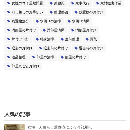
女性のゴミ屋敷問題
孤独死
家事代行
家財搬出作業
引っ越しのお手伝い
整理整頓
残置物の片付け
残置物処分
水回りの清掃
水回り清掃
汚部屋の片付け
汚部屋清掃
汚部屋片付け
片付け代行
特殊清掃
生前整理
買取
退去の片付け
退去前の片付け
退去時の片付け
遺品整理
部屋の清掃
部屋の片付け
部屋丸ごと片付け
人気の記事
女性一人暮らし過食症による汚部屋化