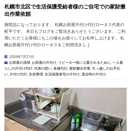
札幌市北区で生活保護受給者様のご自宅での家財搬
出作業依頼
御世話になっております。 札幌お部屋片付け代行ロータス代表の
町平です。 本日もブログをご覧頂きありがとうございます。 ご利
用いただくお客様にもこの場をお借りしてお礼申し上げます。 札
幌お部屋片付け代行ロータスをご利用頂き […]
2026年7月21日
お部屋の清掃
,
お部屋の片付け
,
リピーター様にも愛されるために
,
一人暮
らしの片付け代行
,
代表の想い
,
各種代行
,
家財搬出作業
,
引っ越しのお手伝
い
,
片付け代行
,
生前整理
,
生活保護者宅の片付け
,
退去時の片付け