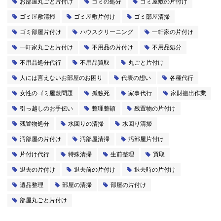
お部屋丸ごと片付け
ゴミの処分
ゴミ屋敷の片付け
ゴミ屋敷清掃
ゴミ屋敷片付け
ゴミ部屋清掃
ゴミ部屋片付け
ハウスクリーニング
一軒家の片付け
一軒家丸ごと片付け
不用品の片付け
不用品処分
不用品処分代行
不用品買取
丸ごと片付け
人には言えないお部屋のお困り
代表の想い
各種代行
女性のゴミ屋敷問題
孤独死
家事代行
家財搬出作業
引っ越しのお手伝い
整理整頓
残置物の片付け
残置物処分
水回りの清掃
水回り清掃
汚部屋の片付け
汚部屋清掃
汚部屋片付け
片付け代行
特殊清掃
生前整理
買取
退去の片付け
退去前の片付け
退去時の片付け
遺品整理
部屋の清掃
部屋の片付け
部屋丸ごと片付け