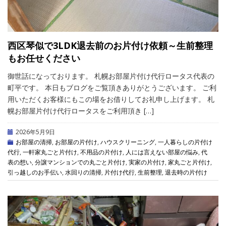
西区琴似で3LDK退去前のお片付け依頼～生前整理
もお任せください
御世話になっております。 札幌お部屋片付け代行ロータス代表の
町平です。 本日もブログをご覧頂きありがとうございます。 ご利
用いただくお客様にもこの場をお借りしてお礼申し上げます。 札
幌お部屋片付け代行ロータスをご利用頂き […]
2026年5月9日
お部屋の清掃
,
お部屋の片付け
,
ハウスクリーニング
,
一人暮らしの片付け
代行
,
一軒家丸ごと片付け
,
不用品の片付け
,
人には言えない部屋の悩み
,
代
表の想い
,
分譲マンションでの丸ごと片付け
,
実家の片付け
,
家丸ごと片付け
,
引っ越しのお手伝い
,
水回りの清掃
,
片付け代行
,
生前整理
,
退去時の片付け