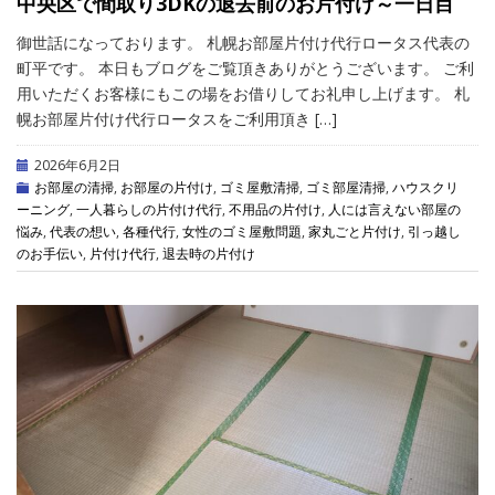
中央区で間取り3DKの退去前のお片付け～一日目
御世話になっております。 札幌お部屋片付け代行ロータス代表の
町平です。 本日もブログをご覧頂きありがとうございます。 ご利
用いただくお客様にもこの場をお借りしてお礼申し上げます。 札
幌お部屋片付け代行ロータスをご利用頂き […]
2026年6月2日
お部屋の清掃
,
お部屋の片付け
,
ゴミ屋敷清掃
,
ゴミ部屋清掃
,
ハウスクリ
ーニング
,
一人暮らしの片付け代行
,
不用品の片付け
,
人には言えない部屋の
悩み
,
代表の想い
,
各種代行
,
女性のゴミ屋敷問題
,
家丸ごと片付け
,
引っ越し
のお手伝い
,
片付け代行
,
退去時の片付け