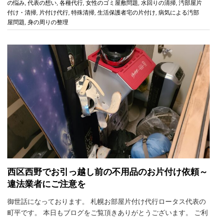
の悩み
,
代表の想い
,
各種代行
,
女性のゴミ屋敷問題
,
水回りの清掃
,
汚部屋片
付け・清掃
,
片付け代行
,
特殊清掃
,
生活保護者宅の片付け
,
病気による汚部
屋問題
,
身の周りの整理
西区西野でお引っ越し前の不用品のお片付け依頼～
違法業者にご注意を
御世話になっております。 札幌お部屋片付け代行ロータス代表の
町平です。 本日もブログをご覧頂きありがとうございます。 ご利