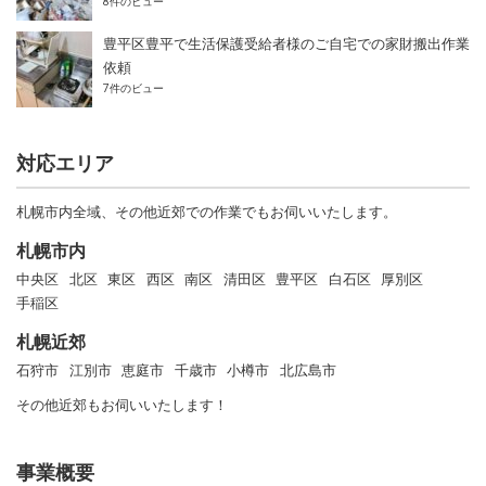
8件のビュー
豊平区豊平で生活保護受給者様のご自宅での家財搬出作業
依頼
7件のビュー
対応エリア
札幌市内全域、その他近郊での作業でもお伺いいたします。
札幌市内
中央区
北区
東区
西区
南区
清田区
豊平区
白石区
厚別区
手稲区
札幌近郊
石狩市
江別市
恵庭市
千歳市
小樽市
北広島市
その他近郊もお伺いいたします！
事業概要