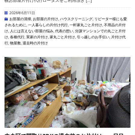
幌お部屋片付け代行ロータスをご利用頂き […]
2026年6月11日
お部屋の清掃
,
お部屋の片付け
,
ハウスクリーニング
,
リピーター様にも愛
されるために
,
一人暮らしの片付け代行
,
一軒家丸ごと片付け
,
不用品の片付
け
,
人には言えない部屋の悩み
,
代表の想い
,
分譲マンションでの丸ごと片付
け
,
各種代行
,
実家の片付け
,
家丸ごと片付け
,
引っ越しのお手伝い
,
片付け代
行
,
物屋敷
,
退去時の片付け