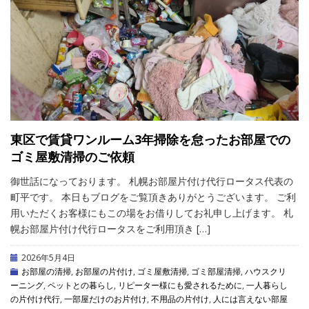
東区で賃貸ワンルーム3年掃除を怠ったお部屋での
ゴミ屋敷清掃のご依頼
御世話になっております。 札幌お部屋片付け代行ロータス代表の
町平です。 本日もブログをご覧頂きありがとうございます。 ご利
用いただくお客様にもこの場をお借りしてお礼申し上げます。 札
幌お部屋片付け代行ロータスをご利用頂き […]
2026年5月4日
お部屋の清掃
,
お部屋の片付け
,
ゴミ屋敷清掃
,
ゴミ部屋清掃
,
ハウスクリ
ーニング
,
ペットとの暮らし
,
リピーター様にも愛されるために
,
一人暮らし
の片付け代行
,
一部屋だけのお片付け
,
不用品の片付け
,
人には言えない部屋