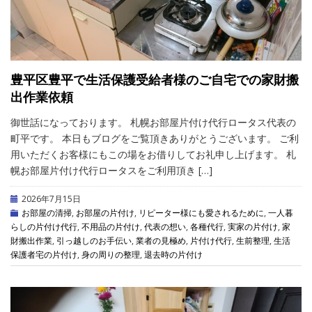
豊平区豊平で生活保護受給者様のご自宅での家財搬
出作業依頼
御世話になっております。 札幌お部屋片付け代行ロータス代表の
町平です。 本日もブログをご覧頂きありがとうございます。 ご利
用いただくお客様にもこの場をお借りしてお礼申し上げます。 札
幌お部屋片付け代行ロータスをご利用頂き […]
2026年7月15日
お部屋の清掃
,
お部屋の片付け
,
リピーター様にも愛されるために
,
一人暮
らしの片付け代行
,
不用品の片付け
,
代表の想い
,
各種代行
,
実家の片付け
,
家
財搬出作業
,
引っ越しのお手伝い
,
業者の見極め
,
片付け代行
,
生前整理
,
生活
保護者宅の片付け
,
身の周りの整理
,
退去時の片付け