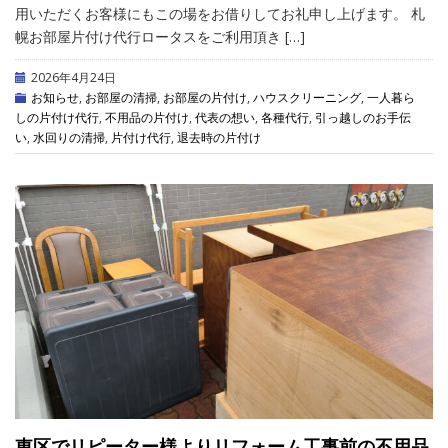
用いただくお客様にもこの場をお借りしてお礼申し上げます。 札
幌お部屋片付け代行ロータスをご利用頂き […]
2026年4月24日
お知らせ
,
お部屋の清掃
,
お部屋の片付け
,
ハウスクリーニング
,
一人暮ら
しの片付け代行
,
不用品の片付け
,
代表の想い
,
各種代行
,
引っ越しのお手伝
い
,
水回りの清掃
,
片付け代行
,
退去時の片付け
東区でリピーター様よりリフォーム工事前の不用品