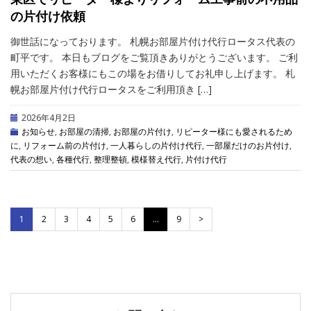
の片付け依頼
御世話になっております。 札幌お部屋片付け代行ロータス代表の
町平です。 本日もブログをご覧頂きありがとうございます。 ご利
用いただくお客様にもこの場をお借りしてお礼申し上げます。 札
幌お部屋片付け代行ロータスをご利用頂き […]
2026年4月2日
お知らせ
,
お部屋の清掃
,
お部屋の片付け
,
リピーター様にも愛されるため
に
,
リフォーム前の片付け
,
一人暮らしの片付け代行
,
一部屋だけのお片付け
,
代表の想い
,
各種代行
,
整理整頓
,
模様替え代行
,
片付け代行
1
2
3
4
5
6
…
9
>