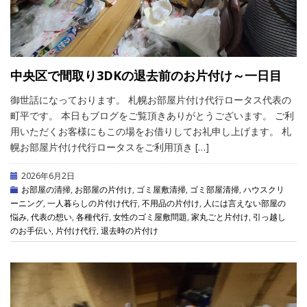
中央区で間取り3DKの退去前のお片付け～一日目
御世話になっております。 札幌お部屋片付け代行ロータス代表の
町平です。 本日もブログをご覧頂きありがとうございます。 ご利
用いただくお客様にもこの場をお借りしてお礼申し上げます。 札
幌お部屋片付け代行ロータスをご利用頂き […]
2026年6月2日
お部屋の清掃
,
お部屋の片付け
,
ゴミ屋敷清掃
,
ゴミ部屋清掃
,
ハウスクリ
ーニング
,
一人暮らしの片付け代行
,
不用品の片付け
,
人には言えない部屋の
悩み
,
代表の想い
,
各種代行
,
女性のゴミ屋敷問題
,
家丸ごと片付け
,
引っ越し
のお手伝い
,
片付け代行
,
退去時の片付け