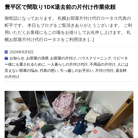
豊平区で間取り1DK退去前の片付け作業依頼
御世話になっております。 札幌お部屋片付け代行ロータス代表の
町平です。 本日もブログをご覧頂きありがとうございます。 ご利
用いただくお客様にもこの場をお借りしてお礼申し上げます。 札
幌お部屋片付け代行ロータスをご利用頂き […]
2026年8月8日
お知らせ
,
お部屋の清掃
,
お部屋の片付け
,
ハウスクリーニング
,
リピータ
ー様にも愛されるために
,
一人暮らしの片付け代行
,
不用品の片付け
,
人には
言えない部屋の悩み
,
代表の想い
,
引っ越しのお手伝い
,
片付け代行
,
退去時
の片付け