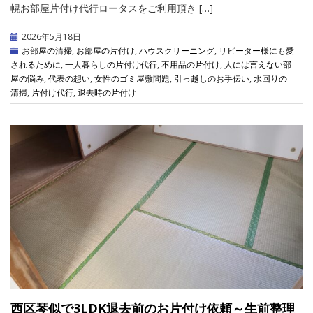
幌お部屋片付け代行ロータスをご利用頂き […]
2026年5月18日
お部屋の清掃
,
お部屋の片付け
,
ハウスクリーニング
,
リピーター様にも愛
されるために
,
一人暮らしの片付け代行
,
不用品の片付け
,
人には言えない部
屋の悩み
,
代表の想い
,
女性のゴミ屋敷問題
,
引っ越しのお手伝い
,
水回りの
清掃
,
片付け代行
,
退去時の片付け
西区琴似で3LDK退去前のお片付け依頼～生前整理