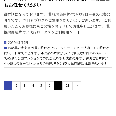
もお任せください
御世話になっております。 札幌お部屋片付け代行ロータス代表の
町平です。 本日もブログをご覧頂きありがとうございます。 ご利
用いただくお客様にもこの場をお借りしてお礼申し上げます。 札
幌お部屋片付け代行ロータスをご利用頂き […]
2026年5月9日
お部屋の清掃
,
お部屋の片付け
,
ハウスクリーニング
,
一人暮らしの片付け
代行
,
一軒家丸ごと片付け
,
不用品の片付け
,
人には言えない部屋の悩み
,
代
表の想い
,
分譲マンションでの丸ごと片付け
,
実家の片付け
,
家丸ごと片付け
,
引っ越しのお手伝い
,
水回りの清掃
,
片付け代行
,
生前整理
,
退去時の片付け
1
2
3
4
5
6
…
21
>