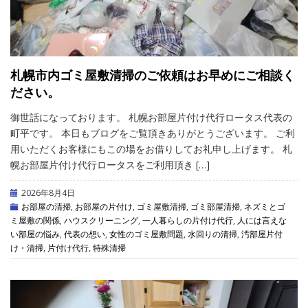
札幌市内ゴミ屋敷清掃のご依頼はお早めにご相談く
ださい。
御世話になっております。 札幌お部屋片付け代行ロータス代表の
町平です。 本日もブログをご覧頂きありがとうございます。 ご利
用いただくお客様にもこの場をお借りしてお礼申し上げます。 札
幌お部屋片付け代行ロータスをご利用頂き […]
2026年8月4日
お部屋の清掃
,
お部屋の片付け
,
ゴミ屋敷清掃
,
ゴミ部屋清掃
,
ネズミとゴ
ミ屋敷の関係
,
ハウスクリーニング
,
一人暮らしの片付け代行
,
人には言えな
い部屋の悩み
,
代表の想い
,
女性のゴミ屋敷問題
,
水回りの清掃
,
汚部屋片付
け・清掃
,
片付け代行
,
特殊清掃