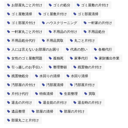
お部屋丸ごと片付け
ゴミの処分
ゴミ屋敷の片付け
ゴミ屋敷清掃
ゴミ屋敷片付け
ゴミ部屋清掃
ゴミ部屋片付け
ハウスクリーニング
一軒家の片付け
一軒家丸ごと片付け
不用品の片付け
不用品処分
不用品処分代行
不用品買取
丸ごと片付け
人には言えないお部屋のお困り
代表の想い
各種代行
女性のゴミ屋敷問題
孤独死
家事代行
家財搬出作業
引っ越しのお手伝い
整理整頓
残置物の片付け
残置物処分
水回りの清掃
水回り清掃
汚部屋の片付け
汚部屋清掃
汚部屋片付け
片付け代行
特殊清掃
生前整理
買取
退去の片付け
退去前の片付け
退去時の片付け
遺品整理
部屋の清掃
部屋の片付け
部屋丸ごと片付け