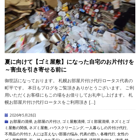
夏に向けて【ゴミ屋敷】になった自宅のお片付けを
～害虫を引き寄せる前に
御世話になっております。 札幌お部屋片付け代行ロータス代表の
町平です。 本日もブログをご覧頂きありがとうございます。 ご利
用いただくお客様にもこの場をお借りしてお礼申し上げます。 札
幌お部屋片付け代行ロータスをご利用頂き […]
2026年5月28日
お部屋の清掃
,
お部屋の片付け
,
ゴミ屋敷清掃
,
ゴミ部屋清掃
,
ネズミとゴ
ミ屋敷の関係
,
ネズミ屋敷
,
ハウスクリーニング
,
一人暮らしの片付け代行
,
不用品の片付け
,
人には言えない部屋の悩み
,
代表の想い
,
各種代行
,
女性の