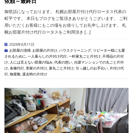
依頼～最終日
御世話になっております。 札幌お部屋片付け代行ロータス代表の
町平です。 本日もブログをご覧頂きありがとうございます。 ご利
用いただくお客様にもこの場をお借りしてお礼申し上げます。 札
幌お部屋片付け代行ロータスをご利用頂き […]
2026年6月11日
お部屋の清掃
,
お部屋の片付け
,
ハウスクリーニング
,
リピーター様にも愛
されるために
,
一人暮らしの片付け代行
,
一軒家丸ごと片付け
,
不用品の片付
け
,
人には言えない部屋の悩み
,
代表の想い
,
分譲マンションでの丸ごと片付
け
,
各種代行
,
実家の片付け
,
家丸ごと片付け
,
引っ越しのお手伝い
,
片付け代
行
,
物屋敷
,
退去時の片付け