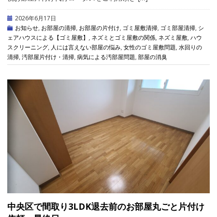
2026年6月17日
お知らせ
,
お部屋の清掃
,
お部屋の片付け
,
ゴミ屋敷清掃
,
ゴミ部屋清掃
,
シ
ェアハウスによる【ゴミ屋敷】
,
ネズミとゴミ屋敷の関係
,
ネズミ屋敷
,
ハウ
スクリーニング
,
人には言えない部屋の悩み
,
女性のゴミ屋敷問題
,
水回りの
清掃
,
汚部屋片付け・清掃
,
病気による汚部屋問題
,
部屋の消臭
中央区で間取り3LDK退去前のお部屋丸ごと片付け