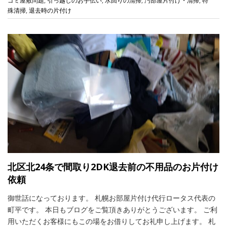
ゴミ屋敷問題
,
引っ越しのお手伝い
,
水回りの清掃
,
汚部屋片付け・清掃
,
特
殊清掃
,
退去時の片付け
北区北24条で間取り2DK退去前の不用品のお片付け
依頼
御世話になっております。 札幌お部屋片付け代行ロータス代表の
町平です。 本日もブログをご覧頂きありがとうございます。 ご利
用いただくお客様にもこの場をお借りしてお礼申し上げます。 札