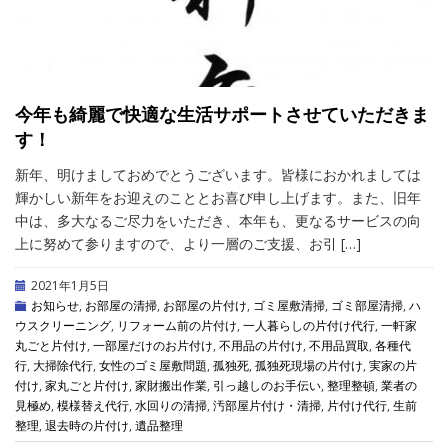
今年も綺麗で快適な生活サポートさせていただきま
す！
新年、明けましておめでとうございます。皆様におかれましては
輝かしい新年をお迎えのこととお喜び申し上げます。また、旧年
中は、多大なるご尽力をいただき、本年も、更なるサービスの向
上に努めて参りますので、より一層のご支援、お引 […]
2021年1月5日
お知らせ
,
お部屋の清掃
,
お部屋の片付け
,
ゴミ屋敷清掃
,
ゴミ部屋清掃
,
ハ
ウスクリーニング
,
リフォーム前の片付け
,
一人暮らしの片付け代行
,
一軒家
丸ごと片付け
,
一部屋だけのお片付け
,
不用品の片付け
,
不用品買取
,
各種代
行
,
大掃除代行
,
女性のゴミ屋敷問題
,
孤独死
,
孤独死現場の片付け
,
実家の片
付け
,
家丸ごと片付け
,
家財搬出作業
,
引っ越しのお手伝い
,
整理整頓
,
業者の
見極め
,
模様替え代行
,
水回りの清掃
,
汚部屋片付け・清掃
,
片付け代行
,
生前
整理
,
退去時の片付け
,
遺品整理