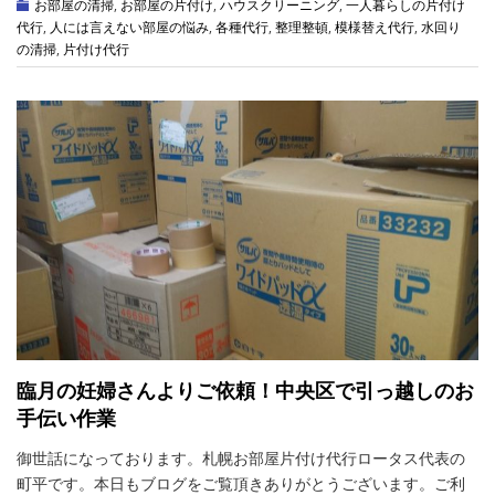
お部屋の清掃
,
お部屋の片付け
,
ハウスクリーニング
,
一人暮らしの片付け
代行
,
人には言えない部屋の悩み
,
各種代行
,
整理整頓
,
模様替え代行
,
水回り
の清掃
,
片付け代行
臨月の妊婦さんよりご依頼！中央区で引っ越しのお
手伝い作業
御世話になっております。札幌お部屋片付け代行ロータス代表の
町平です。本日もブログをご覧頂きありがとうございます。ご利