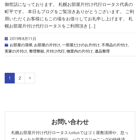
御世話になっております。 札幌お部屋片付け代行ロータス代表の
町平です。 本日もブログをご覧頂きありがとうございます。 ご利
用いただくお客様にもこの場をお借りしてお礼申し上げます。 札
幌お部屋片付け代行ロータスをご利用頂き […]
2019年8月11日
お部屋の清掃
,
お部屋の片付け
,
一部屋だけのお片付け
,
不用品の片付け
,
実家の片付け
,
整理整頓
,
片付け代行
,
物置内の片付け
,
遺品整理
1
2
>
お問い合わせ
札幌お部屋片付け代行ロータス‐Lotusではゴミ屋敷清掃や、怠っ
てしまったお部屋の片付け代行、ハウスクリーニングや特殊清