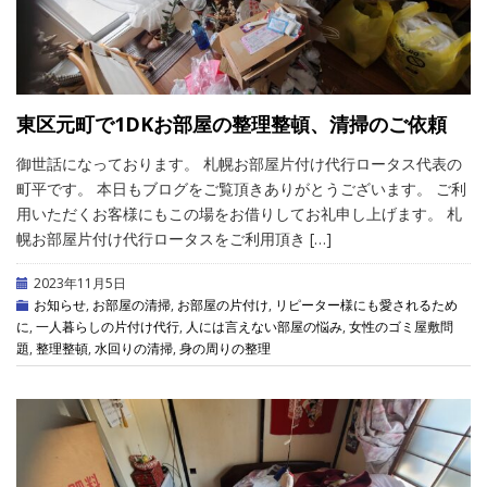
東区元町で1DKお部屋の整理整頓、清掃のご依頼
御世話になっております。 札幌お部屋片付け代行ロータス代表の
町平です。 本日もブログをご覧頂きありがとうございます。 ご利
用いただくお客様にもこの場をお借りしてお礼申し上げます。 札
幌お部屋片付け代行ロータスをご利用頂き […]
2023年11月5日
お知らせ
,
お部屋の清掃
,
お部屋の片付け
,
リピーター様にも愛されるため
に
,
一人暮らしの片付け代行
,
人には言えない部屋の悩み
,
女性のゴミ屋敷問
題
,
整理整頓
,
水回りの清掃
,
身の周りの整理