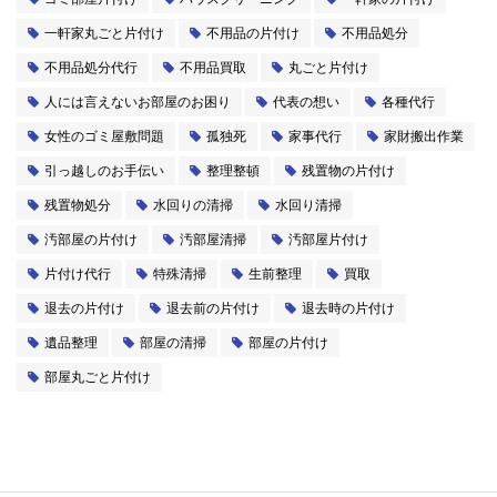
一軒家丸ごと片付け
不用品の片付け
不用品処分
不用品処分代行
不用品買取
丸ごと片付け
人には言えないお部屋のお困り
代表の想い
各種代行
女性のゴミ屋敷問題
孤独死
家事代行
家財搬出作業
引っ越しのお手伝い
整理整頓
残置物の片付け
残置物処分
水回りの清掃
水回り清掃
汚部屋の片付け
汚部屋清掃
汚部屋片付け
片付け代行
特殊清掃
生前整理
買取
退去の片付け
退去前の片付け
退去時の片付け
遺品整理
部屋の清掃
部屋の片付け
部屋丸ごと片付け