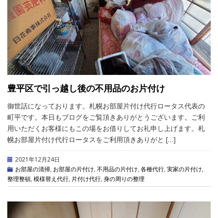
豊平区で引っ越し後の不用品のお片付け
御世話になっております。札幌お部屋片付け代行ロータス代表の
町平です。本日もブログをご覧頂きありがとうございます。ご利
用いただくお客様にもこの場をお借りしてお礼申し上げます。札
幌お部屋片付け代行ロータスをご利用頂きありがと […]
2021年12月24日
お部屋の清掃
,
お部屋の片付け
,
不用品の片付け
,
各種代行
,
実家の片付け
,
整理整頓
,
模様替え代行
,
片付け代行
,
身の周りの整理