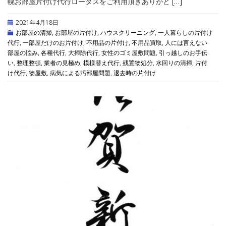
幌お部屋片付け代行ロータスをご利用頂きありがと […]
2021年4月18日
お部屋の清掃
,
お部屋の片付け
,
ハウスクリーニング
,
一人暮らしの片付け
代行
,
一部屋だけのお片付け
,
不用品の片付け
,
不用品買取
,
人には言えない
部屋の悩み
,
各種代行
,
大掃除代行
,
女性のゴミ屋敷問題
,
引っ越しのお手伝
い
,
整理整頓
,
業者の見極め
,
模様替え代行
,
残置物処分
,
水回りの清掃
,
片付
け代行
,
物屋敷
,
病気による汚部屋問題
,
退去時の片付け