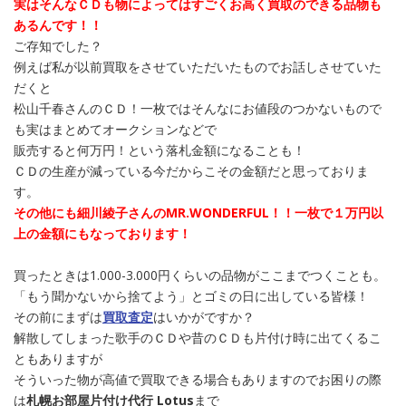
実はそんなＣＤも物によってはすごくお高く買取のできる品物も
あるんです！！
ご存知でした？
例えば私が以前買取をさせていただいたものでお話しさせていた
だくと
松山千春さんのＣＤ！一枚ではそんなにお値段のつかないもので
も実はまとめてオークションなどで
販売すると何万円！という落札金額になることも！
ＣＤの生産が減っている今だからこその金額だと思っておりま
す。
その他にも細川綾子さんのMR.WONDERFUL！！一枚で１万円以
上の金額にもなっております！
買ったときは1.000-3.000円くらいの品物がここまでつくことも。
「もう聞かないから捨てよう」とゴミの日に出している皆様！
その前にまずは
買取査定
はいかがですか？
解散してしまった歌手のＣＤや昔のＣＤも片付け時に出てくるこ
ともありますが
そういった物が高値で買取できる場合もありますのでお困りの際
は
札幌お部屋片付け代行 Lotus
まで