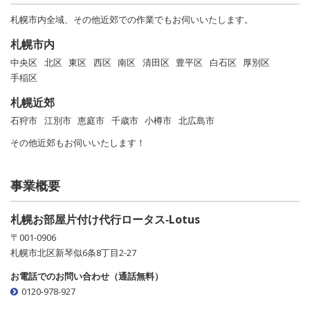
札幌市内全域、その他近郊での作業でもお伺いいたします。
札幌市内
中央区
北区
東区
西区
南区
清田区
豊平区
白石区
厚別区
手稲区
札幌近郊
石狩市
江別市
恵庭市
千歳市
小樽市
北広島市
その他近郊もお伺いいたします！
事業概要
札幌お部屋片付け代行ロータス‐Lotus
〒001-0906
札幌市北区新琴似6条8丁目2-27
お電話でのお問い合わせ（通話無料）
0120-978-927