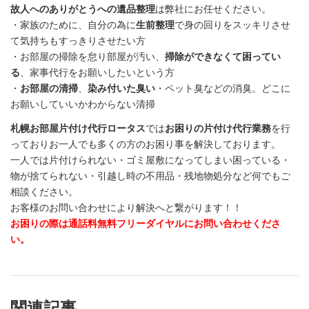
故人へのありがとうへの遺品整理
は弊社にお任せください。
・家族のために、自分の為に
生前整理
で身の回りをスッキリさせ
て気持ちもすっきりさせたい方
・お部屋の掃除を怠り部屋が汚い、
掃除ができなくて困ってい
る
、家事代行をお願いしたいという方
・
お部屋の清掃
、
染み付いた臭い
・ペット臭などの消臭。どこに
お願いしていいかわからない清掃
札幌お部屋片付け代行ロータス
では
お困りの片付け代行業務
を行
っておりお一人でも多くの方のお困り事を解決しております。
一人では片付けられない・ゴミ屋敷になってしまい困っている・
物が捨てられない・引越し時の不用品・残地物処分など何でもご
相談ください。
お客様のお問い合わせにより解決へと繋がります！！
お困りの際は通話料無料フリーダイヤルにお問い合わせくださ
い。
関連記事