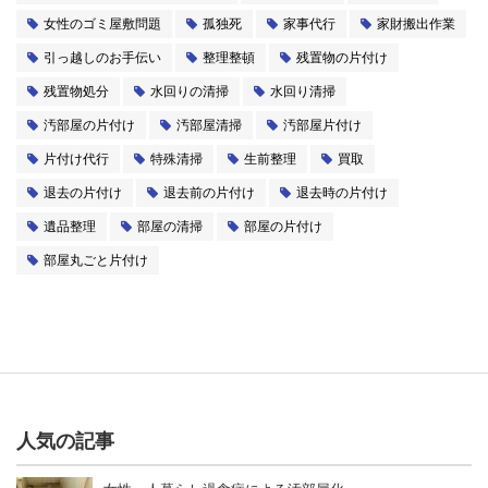
女性のゴミ屋敷問題
孤独死
家事代行
家財搬出作業
引っ越しのお手伝い
整理整頓
残置物の片付け
残置物処分
水回りの清掃
水回り清掃
汚部屋の片付け
汚部屋清掃
汚部屋片付け
片付け代行
特殊清掃
生前整理
買取
退去の片付け
退去前の片付け
退去時の片付け
遺品整理
部屋の清掃
部屋の片付け
部屋丸ごと片付け
人気の記事