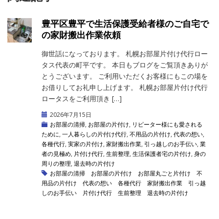
豊平区豊平で生活保護受給者様のご自宅で
の家財搬出作業依頼
御世話になっております。 札幌お部屋片付け代行ロー
タス代表の町平です。 本日もブログをご覧頂きありが
とうございます。 ご利用いただくお客様にもこの場を
お借りしてお礼申し上げます。 札幌お部屋片付け代行
ロータスをご利用頂き […]
2026年7月15日
お部屋の清掃
,
お部屋の片付け
,
リピーター様にも愛される
ために
,
一人暮らしの片付け代行
,
不用品の片付け
,
代表の想い
,
各種代行
,
実家の片付け
,
家財搬出作業
,
引っ越しのお手伝い
,
業
者の見極め
,
片付け代行
,
生前整理
,
生活保護者宅の片付け
,
身の
周りの整理
,
退去時の片付け
お部屋の清掃
お部屋の片付け
お部屋丸ごと片付け
不
用品の片付け
代表の想い
各種代行
家財搬出作業
引っ越
しのお手伝い
片付け代行
生前整理
退去時の片付け