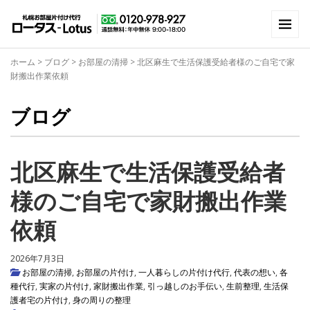
ホーム
>
ブログ
>
お部屋の清掃
>
北区麻生で生活保護受給者様のご自宅で家
財搬出作業依頼
ブログ
北区麻生で生活保護受給者
様のご自宅で家財搬出作業
依頼
2026年7月3日
お部屋の清掃
,
お部屋の片付け
,
一人暮らしの片付け代行
,
代表の想い
,
各
種代行
,
実家の片付け
,
家財搬出作業
,
引っ越しのお手伝い
,
生前整理
,
生活保
護者宅の片付け
,
身の周りの整理