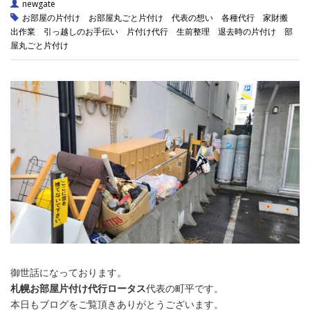
newgate
お部屋の片付け
お部屋丸ごと片付け
代表の想い
各種代行
家財搬
出作業
引っ越しのお手伝い
片付け代行
生前整理
退去時の片付け
部
屋丸ごと片付け
御世話になっております。
札幌お部屋片付け代行ロータス
代表の町平です。
本日もブログをご覧頂きありがとうございます。