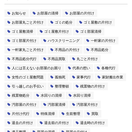
お知らせ
お部屋の清掃
お部屋の片付け
お部屋丸ごと片付け
ゴミの処分
ゴミ屋敷の片付け
ゴミ屋敷清掃
ゴミ屋敷片付け
ゴミ部屋清掃
ゴミ部屋片付け
ハウスクリーニング
一軒家の片付け
一軒家丸ごと片付け
不用品の片付け
不用品処分
不用品処分代行
不用品買取
丸ごと片付け
人には言えないお部屋のお困り
代表の想い
各種代行
女性のゴミ屋敷問題
孤独死
家事代行
家財搬出作業
引っ越しのお手伝い
整理整頓
残置物の片付け
残置物処分
水回りの清掃
水回り清掃
汚部屋の片付け
汚部屋清掃
汚部屋片付け
片付け代行
特殊清掃
生前整理
買取
退去の片付け
退去前の片付け
退去時の片付け
遺品整理
部屋の清掃
部屋の片付け