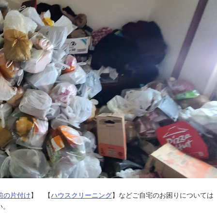
前の片付け
】 【
ハウスクリーニング
】などご自宅のお困りについては
い。