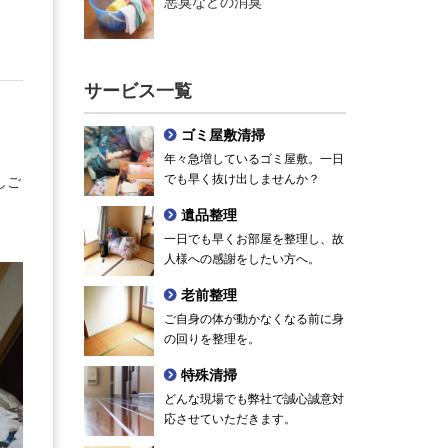
悪臭などの消臭
サービス一覧
ゴミ屋敷清掃
年々急増しているゴミ屋敷。一日
でも早く抜け出しませんか？
しご
遺品整理
一日でも早くお部屋を整理し、故
人様への感謝をしたい方へ。
老前整理
ご自身の体が動かなくなる前に身
の回りを整理を。
特殊清掃
どんな現場でも弊社で誠心誠意対
応させていただきます。