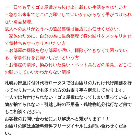
・一日でも早くゴミ屋敷から抜け出し新しい生活をされたい方
・急な出来事でどこにお願いしていいかわからなく手がつけられ
ない遺品整理。
故人へのありがとうへの遺品整理は当店にお任せください。
・家族のために、自分の為に生前整理で身の回りをスッキリさせ
て気持ちもすっきりさせたい方
・お部屋の掃除を怠り部屋が汚い、掃除ができなくて困ってい
る、家事代行をお願いしたいという方
・お部屋の清掃、染み付いた臭い・ペット臭などの消臭。どこに
お願いしていいかわからない清掃
札幌お部屋片付け代行ロータスではお困りの片付け代行業務を行
っておりお一人でも多くの方のお困り事を解決しております。
一人では片付けられない・ゴミ屋敷になってしまい困っている・
物が捨てられない・引越し時の不用品・残地物処分代行など何で
もご相談ください。
お客様のお問い合わせにより解決へと繋がります！！
お困りの際は通話料無料フリーダイヤルにお問い合わせくださ
い。