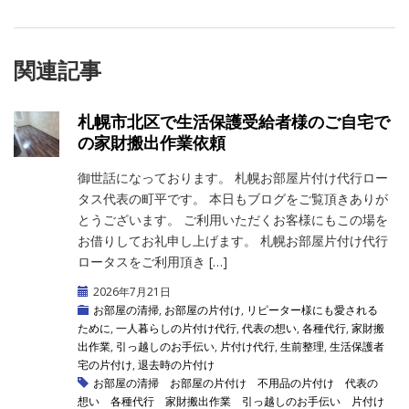
関連記事
札幌市北区で生活保護受給者様のご自宅で
の家財搬出作業依頼
御世話になっております。 札幌お部屋片付け代行ロー
タス代表の町平です。 本日もブログをご覧頂きありが
とうございます。 ご利用いただくお客様にもこの場を
お借りしてお礼申し上げます。 札幌お部屋片付け代行
ロータスをご利用頂き […]
2026年7月21日
お部屋の清掃
,
お部屋の片付け
,
リピーター様にも愛される
ために
,
一人暮らしの片付け代行
,
代表の想い
,
各種代行
,
家財搬
出作業
,
引っ越しのお手伝い
,
片付け代行
,
生前整理
,
生活保護者
宅の片付け
,
退去時の片付け
お部屋の清掃
お部屋の片付け
不用品の片付け
代表の
想い
各種代行
家財搬出作業
引っ越しのお手伝い
片付け