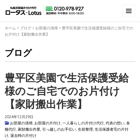
ホーム
>
ブログ
>
お部屋の清掃
>
豊平区美園で生活保護受給様のご自宅での
お片付け【家財搬出作業】
ブログ
豊平区美園で生活保護受給
様のご自宅でのお片付け
【家財搬出作業】
2024年12月29日
お部屋の清掃
,
お部屋の片付け
,
一人暮らしの片付け代行
,
代表の想い
,
各
種代行
,
家財搬出作業
,
引っ越しのお手伝い
,
生前整理
,
生活保護者宅の片付
け
,
退去時の片付け