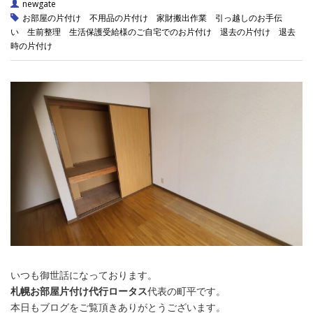
newgate
お部屋の片付け
不用品の片付け
家財搬出作業
引っ越しのお手伝
い
生前整理
生活保護受給様のご自宅でのお片付け
退去の片付け
退去
時の片付け
いつも御世話になっております。
札幌お部屋片付け代行ロータス
代表の町平です。
本日もブログをご覧頂きありがとうございます。