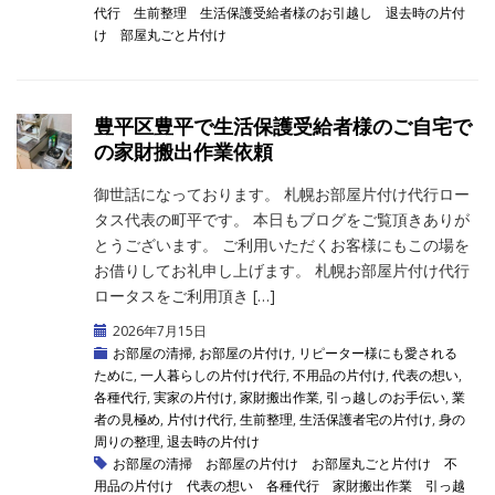
代行
生前整理
生活保護受給者様のお引越し
退去時の片付
け
部屋丸ごと片付け
豊平区豊平で生活保護受給者様のご自宅で
の家財搬出作業依頼
御世話になっております。 札幌お部屋片付け代行ロー
タス代表の町平です。 本日もブログをご覧頂きありが
とうございます。 ご利用いただくお客様にもこの場を
お借りしてお礼申し上げます。 札幌お部屋片付け代行
ロータスをご利用頂き […]
2026年7月15日
お部屋の清掃
,
お部屋の片付け
,
リピーター様にも愛される
ために
,
一人暮らしの片付け代行
,
不用品の片付け
,
代表の想い
,
各種代行
,
実家の片付け
,
家財搬出作業
,
引っ越しのお手伝い
,
業
者の見極め
,
片付け代行
,
生前整理
,
生活保護者宅の片付け
,
身の
周りの整理
,
退去時の片付け
お部屋の清掃
お部屋の片付け
お部屋丸ごと片付け
不
用品の片付け
代表の想い
各種代行
家財搬出作業
引っ越