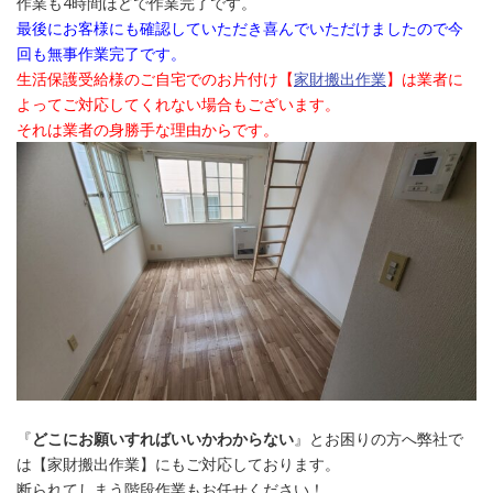
作業も4時間ほどで作業完了です。
最後にお客様にも確認していただき喜んでいただけましたので今
回も無事作業完了です。
生活保護受給様のご自宅でのお片付け【
家財搬出作業
】は業者に
よってご対応してくれない場合もございます。
それは業者の身勝手な理由からです。
『
どこにお願いすればいいかわからない
』とお困りの方へ弊社で
は【家財搬出作業】にもご対応しております。
断られてしまう階段作業もお任せください！