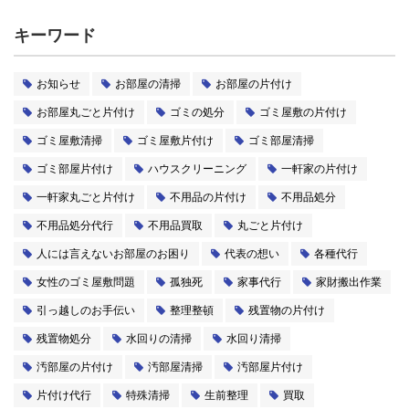
キーワード
お知らせ
お部屋の清掃
お部屋の片付け
お部屋丸ごと片付け
ゴミの処分
ゴミ屋敷の片付け
ゴミ屋敷清掃
ゴミ屋敷片付け
ゴミ部屋清掃
ゴミ部屋片付け
ハウスクリーニング
一軒家の片付け
一軒家丸ごと片付け
不用品の片付け
不用品処分
不用品処分代行
不用品買取
丸ごと片付け
人には言えないお部屋のお困り
代表の想い
各種代行
女性のゴミ屋敷問題
孤独死
家事代行
家財搬出作業
引っ越しのお手伝い
整理整頓
残置物の片付け
残置物処分
水回りの清掃
水回り清掃
汚部屋の片付け
汚部屋清掃
汚部屋片付け
片付け代行
特殊清掃
生前整理
買取