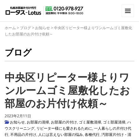
ホーム
>
ブログ
>
お知らせ
>
中央区リピーター様よりワンルームゴミ屋敷化
したお部屋のお片付け依頼～
ブログ
中央区リピーター様よりワ
ンルームゴミ屋敷化したお
部屋のお片付け依頼～
2023年2月11日
お知らせ
,
お部屋の清掃
,
お部屋の片付け
,
ゴミ屋敷清掃
,
ゴミ部屋清掃
,
ハ
ウスクリーニング
,
リピーター様にも愛されるために
,
一人暮らしの片付け代
行
,
不用品の片付け
,
人には言えない部屋の悩み
,
各種代行
,
汚部屋片付け・清