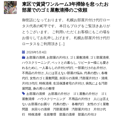
東区で賃貸ワンルーム3年掃除を怠ったお
部屋でのゴミ屋敷清掃のご依頼
御世話になっております。 札幌お部屋片付け代行ロー
タス代表の町平です。 本日もブログをご覧頂きありが
とうございます。 ご利用いただくお客様にもこの場を
お借りしてお礼申し上げます。 札幌お部屋片付け代行
ロータスをご利用頂き […]
2026年5月4日
お部屋の清掃
,
お部屋の片付け
,
ゴミ屋敷清掃
,
ゴミ部屋清掃
,
ハウスクリーニング
,
ペットとの暮らし
,
リピーター様にも愛さ
れるために
,
一人暮らしの片付け代行
,
一部屋だけのお片付け
,
不用品の片付け
,
人には言えない部屋の悩み
,
代表の想い
,
各種
代行
,
女性のゴミ屋敷問題
,
水回りの清掃
,
汚部屋片付け・清掃
,
片付け代行
,
特殊清掃
,
生活保護者宅の片付け
,
病気による汚部
屋問題
,
身の周りの整理
お部屋の清掃
お部屋の片付け
ゴミ屋敷の片付け
ゴミ
屋敷清掃
ハウスクリーニング
不用品の片付け
人には言え
ないお部屋のお困り
代表の想い
各種代行
女性のゴミ屋敷
問題
水回りの清掃
汚部屋清掃
汚部屋片付け
片付け代
行
特殊清掃
生前整理
部屋の清掃
部屋の片付け