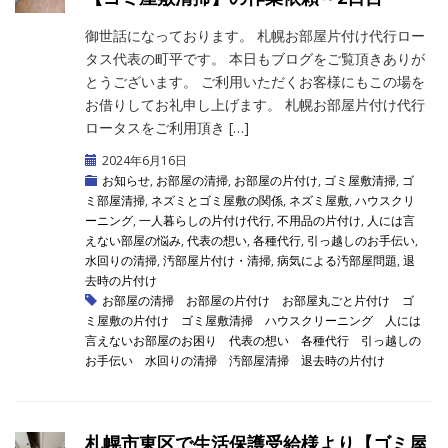
御世話になっております。 札幌お部屋片付け代行ロー
タス代表の町平です。 本日もブログをご覧頂きありが
とうございます。 ご利用いただくお客様にもこの場を
お借りしてお礼申し上げます。 札幌お部屋片付け代行
ロータスをご利用頂き […]
2024年6月16日
お知らせ
,
お部屋の清掃
,
お部屋の片付け
,
ゴミ屋敷清掃
,
ゴ
ミ部屋清掃
,
ネズミとゴミ屋敷の関係
,
ネズミ屋敷
,
ハウスクリ
ーニング
,
一人暮らしの片付け代行
,
不用品の片付け
,
人には言
えない部屋の悩み
,
代表の想い
,
各種代行
,
引っ越しのお手伝い
,
水回りの清掃
,
汚部屋片付け・清掃
,
病気による汚部屋問題
,
退
去時の片付け
お部屋の清掃
お部屋の片付け
お部屋丸ごと片付け
ゴ
ミ屋敷の片付け
ゴミ屋敷清掃
ハウスクリーニング
人には
言えないお部屋のお困り
代表の想い
各種代行
引っ越しの
お手伝い
水回りの清掃
汚部屋清掃
退去時の片付け
札幌市東区で生活保護受給様より【ゴミ屋