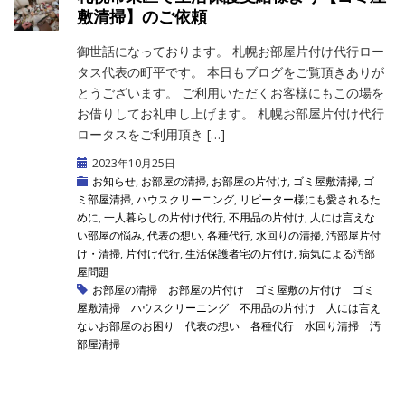
敷清掃】のご依頼
御世話になっております。 札幌お部屋片付け代行ロー
タス代表の町平です。 本日もブログをご覧頂きありが
とうございます。 ご利用いただくお客様にもこの場を
お借りしてお礼申し上げます。 札幌お部屋片付け代行
ロータスをご利用頂き […]
2023年10月25日
お知らせ
,
お部屋の清掃
,
お部屋の片付け
,
ゴミ屋敷清掃
,
ゴ
ミ部屋清掃
,
ハウスクリーニング
,
リピーター様にも愛されるた
めに
,
一人暮らしの片付け代行
,
不用品の片付け
,
人には言えな
い部屋の悩み
,
代表の想い
,
各種代行
,
水回りの清掃
,
汚部屋片付
け・清掃
,
片付け代行
,
生活保護者宅の片付け
,
病気による汚部
屋問題
お部屋の清掃
お部屋の片付け
ゴミ屋敷の片付け
ゴミ
屋敷清掃
ハウスクリーニング
不用品の片付け
人には言え
ないお部屋のお困り
代表の想い
各種代行
水回り清掃
汚
部屋清掃