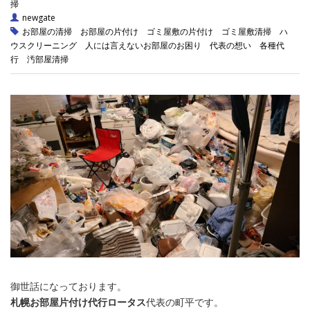
掃
newgate
お部屋の清掃
お部屋の片付け
ゴミ屋敷の片付け
ゴミ屋敷清掃
ハ
ウスクリーニング
人には言えないお部屋のお困り
代表の想い
各種代
行
汚部屋清掃
御世話になっております。
札幌お部屋片付け代行ロータス
代表の町平です。