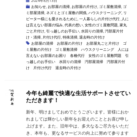
2024年8月13日
お知らせ
,
お部屋の清掃
,
お部屋の片付け
,
ゴミ屋敷清掃
,
ゴ
ミ部屋清掃
,
ネズミとゴミ屋敷の関係
,
ハウスクリーニング
,
リ
ピーター様にも愛されるために
,
一人暮らしの片付け代行
,
人に
は言えない部屋の悩み
,
代表の想い
,
女性のゴミ屋敷問題
,
家丸
ごと片付け
,
引っ越しのお手伝い
,
水回りの清掃
,
汚部屋片付
け・清掃
,
片付け代行
,
特殊清掃
,
退去時の片付け
お部屋の清掃
お部屋の片付け
お部屋丸ごと片付け
ゴ
ミ屋敷の片付け
ゴミ屋敷清掃
ハウスクリーニング
人には
言えないお部屋のお困り
各種代行
女性のゴミ屋敷問題
引
っ越しのお手伝い
水回りの清掃
汚部屋清掃
汚部屋片付
け
片付け代行
退去時の片付け
今年も綺麗で快適な生活サポートさせてい
ただきます！
新年、明けましておめでとうございます。皆様におか
れましては輝かしい新年をお迎えのこととお喜び申し
上げます。また、旧年中は、多大なるご尽力をいただ
き、本年も、更なるサービスの向上に努めて参ります