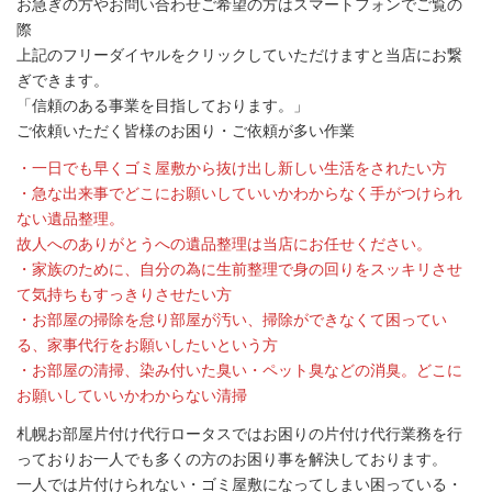
お急ぎの方やお問い合わせご希望の方はスマートフォンでご覧の
際
上記のフリーダイヤルをクリックしていただけますと当店にお繋
ぎできます。
「信頼のある事業を目指しております。」
ご依頼いただく皆様のお困り・ご依頼が多い作業
・一日でも早くゴミ屋敷から抜け出し新しい生活をされたい方
・急な出来事でどこにお願いしていいかわからなく手がつけられ
ない遺品整理。
故人へのありがとうへの遺品整理は当店にお任せください。
・家族のために、自分の為に生前整理で身の回りをスッキリさせ
て気持ちもすっきりさせたい方
・お部屋の掃除を怠り部屋が汚い、掃除ができなくて困ってい
る、家事代行をお願いしたいという方
・お部屋の清掃、染み付いた臭い・ペット臭などの消臭。どこに
お願いしていいかわからない清掃
札幌お部屋片付け代行ロータスではお困りの片付け代行業務を行
っておりお一人でも多くの方のお困り事を解決しております。
一人では片付けられない・ゴミ屋敷になってしまい困っている・