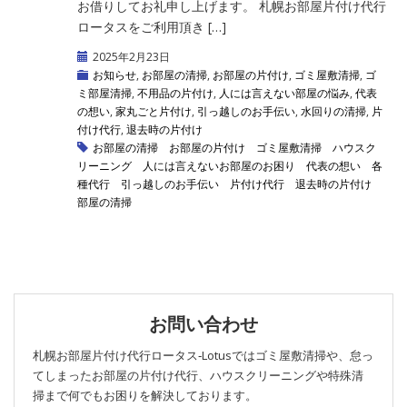
お借りしてお礼申し上げます。 札幌お部屋片付け代行
ロータスをご利用頂き […]
2025年2月23日
お知らせ
,
お部屋の清掃
,
お部屋の片付け
,
ゴミ屋敷清掃
,
ゴ
ミ部屋清掃
,
不用品の片付け
,
人には言えない部屋の悩み
,
代表
の想い
,
家丸ごと片付け
,
引っ越しのお手伝い
,
水回りの清掃
,
片
付け代行
,
退去時の片付け
お部屋の清掃
お部屋の片付け
ゴミ屋敷清掃
ハウスク
リーニング
人には言えないお部屋のお困り
代表の想い
各
種代行
引っ越しのお手伝い
片付け代行
退去時の片付け
部屋の清掃
お問い合わせ
札幌お部屋片付け代行ロータス‐Lotusではゴミ屋敷清掃や、怠っ
てしまったお部屋の片付け代行、ハウスクリーニングや特殊清
掃まで何でもお困りを解決しております。