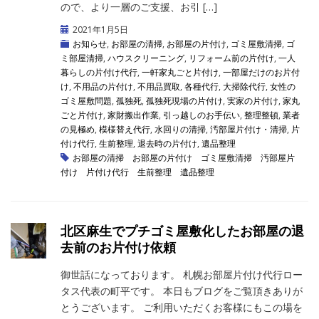
ので、より一層のご支援、お引 […]
2021年1月5日
お知らせ
,
お部屋の清掃
,
お部屋の片付け
,
ゴミ屋敷清掃
,
ゴ
ミ部屋清掃
,
ハウスクリーニング
,
リフォーム前の片付け
,
一人
暮らしの片付け代行
,
一軒家丸ごと片付け
,
一部屋だけのお片付
け
,
不用品の片付け
,
不用品買取
,
各種代行
,
大掃除代行
,
女性の
ゴミ屋敷問題
,
孤独死
,
孤独死現場の片付け
,
実家の片付け
,
家丸
ごと片付け
,
家財搬出作業
,
引っ越しのお手伝い
,
整理整頓
,
業者
の見極め
,
模様替え代行
,
水回りの清掃
,
汚部屋片付け・清掃
,
片
付け代行
,
生前整理
,
退去時の片付け
,
遺品整理
お部屋の清掃
お部屋の片付け
ゴミ屋敷清掃
汚部屋片
付け
片付け代行
生前整理
遺品整理
北区麻生でプチゴミ屋敷化したお部屋の退
去前のお片付け依頼
御世話になっております。 札幌お部屋片付け代行ロー
タス代表の町平です。 本日もブログをご覧頂きありが
とうございます。 ご利用いただくお客様にもこの場を