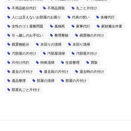
不用品処分代行
不用品買取
丸ごと片付け
人には言えないお部屋のお困り
代表の想い
各種代行
女性のゴミ屋敷問題
孤独死
家事代行
家財搬出作業
引っ越しのお手伝い
整理整頓
残置物の片付け
残置物処分
水回りの清掃
水回り清掃
汚部屋の片付け
汚部屋清掃
汚部屋片付け
片付け代行
特殊清掃
生前整理
買取
退去の片付け
退去前の片付け
退去時の片付け
遺品整理
部屋の清掃
部屋の片付け
部屋丸ごと片付け