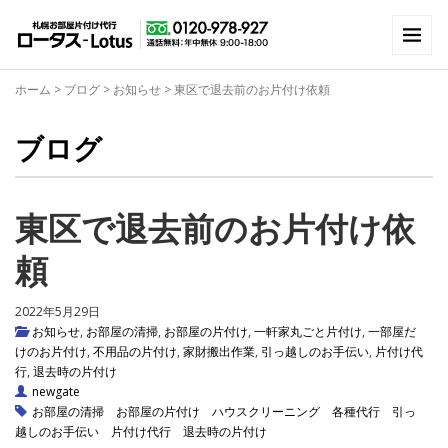
ホーム
>
ブログ
>
お知らせ
>
東区で退去前のお片付け依頼
ブログ
東区で退去前のお片付け依
頼
2022年5月29日
お知らせ
,
お部屋の清掃
,
お部屋の片付け
,
一軒家丸ごと片付け
,
一部屋だ
けのお片付け
,
不用品の片付け
,
家財搬出作業
,
引っ越しのお手伝い
,
片付け代
行
,
退去時の片付け
newgate
お部屋の清掃
お部屋の片付け
ハウスクリーニング
各種代行
引っ
越しのお手伝い
片付け代行
退去時の片付け