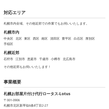
対応エリア
札幌市内全域、その他近郊での作業でもお伺いいたします。
札幌市内
中央区
北区
東区
西区
南区
清田区
豊平区
白石区
厚別区
手稲区
札幌近郊
石狩市
江別市
恵庭市
千歳市
小樽市
北広島市
その他近郊もお伺いいたします！
事業概要
札幌お部屋片付け代行ロータス‐Lotus
〒001-0906
札幌市北区新琴似6条8丁目2-27