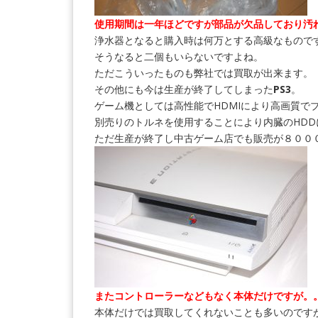
使用期間は一年ほどですが部品が欠品しており汚
浄水器となると購入時は何万とする高級なもので
そうなると二個もいらないですよね。
ただこういったものも弊社では買取が出来ます。
その他にも今は生産が終了してしまった
PS3
。
ゲーム機としては高性能でHDMIにより高画質で
別売りのトルネを使用することにより内臓のHD
ただ生産が終了し中古ゲーム店でも販売が８００
またコントローラーなどもなく本体だけですが。
本体だけでは買取してくれないことも多いのです