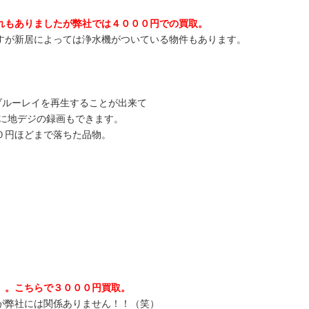
れもありましたが弊社では４０００円での買取。
すが新居によっては浄水機がついている物件もあります。
ブルーレイを再生することが出来て
Dに地デジの録画もできます。
０円ほどまで落ちた品物。
。。こちらで３０００円買取。
が弊社には関係ありません！！（笑）