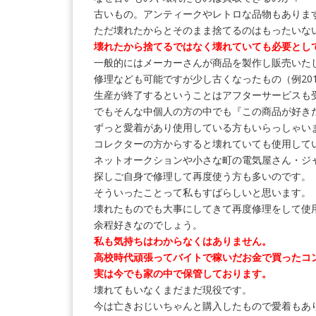
古いもの。アンティークやレトロな品物もありま
ただ壊れたからとそのまま捨てるのはもったいな
壊れたから捨てるではなく壊れていても必要とし
一般的にはメーカーさんが商品を製作し販売いた
修理なども可能ですが少し古くなったもの（例20
生産が終了するということはアフターサービスも
でもそんな中個人の方の中でも『この商品が好き
ずっと愛着があり使用している方もいらっしゃい
コレクターの方からすると壊れていても使用して
ネットオークションや小さな町の電気屋さん・ジ
探しご自身で修理して再度使う方も多いのです。
そういったことって私もすばらしいと思います。
壊れたものでも大事にしてきて再度修理をして使
余程好きなのでしょう。
私も気持ちはわからなくはありません。
高校時代頑張ってバイトで稼いだお金で買ったコ
実は今でも家の中で保管しております。
壊れてもいなくまだまだ現役です。
今は亡きおじいちゃんと購入したもので愛着もあ