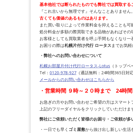
基本他社では断られたものでも弊社では買取する
『これ古いから無理です』そんなことありません
古くても価値のあるものはあります。
また買い取りによって作業料金を抑えることも可
処分料金が多額の際買取できる品物があればその
お客様としても買取業者を呼ぶ手間もなくなり一
お困りの際は
札幌片付け代行 ロータス
までお気軽
・弊社へのお問い合わせについて
札幌お部屋片付け代行ロータス‐Lotus
（トップペ
Tel：
0120-978-927
（通話無料：24時間365日
メールからのお問い合わせはこちらから
・営業時間 ９時～２０時まで 24時
お急ぎの方やお問い合わせご希望の方はスマート
上記のフリーダイヤルをクリックしていただけま
弊社にご依頼いただく皆様のお困り・ご依頼が多
・一日でも早く
ゴミ屋敷
から抜け出し新しい生活