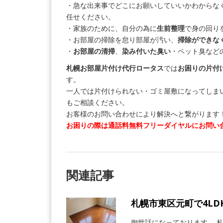
・急な出来事でどこにお願いしていいかわからな
任せください。
・家族のために、自分の為に
生前整理
で身の回り
・お部屋の掃除を怠り部屋が汚い、
掃除ができな
・
お部屋の清掃
、
染み付いた臭い
・ペット臭など
札幌お部屋片付け代行ロータス
では
お困りの片付
す。
一人では片付けられない・ゴミ屋敷になってしま
もご相談ください。
お客様のお問い合わせにより解決へと繋がります
お困りの際は通話料無料フリーダイヤルにお問い
関連記事
札幌市東区元町で4L
御世話になっております。 