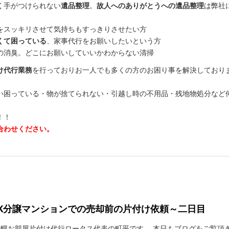
く手がつけられない
遺品整理
。
故人へのありがとうへの遺品整理
は弊社
をスッキリさせて気持ちもすっきりさせたい方
くて困っている
、家事代行をお願いしたいという方
の消臭。どこにお願いしていいかわからない清掃
け代行業務
を行っておりお一人でも多くの方のお困り事を解決しており
い困っている・物が捨てられない・引越し時の不用品・残地物処分など
！！
合わせください。
DK分譲マンションでの売却前の片付け依頼～二日目
札幌お部屋片付け代行ロータス代表の町平です。 本日もブログをご覧頂