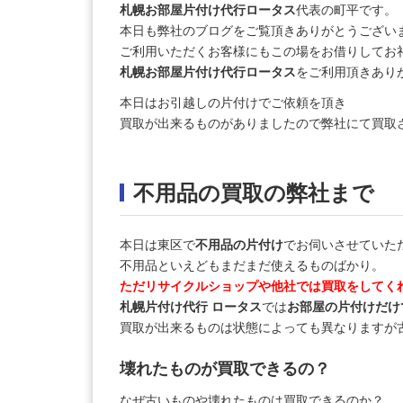
札幌お部屋片付け代行ロータス
代表の町平です。
本日も弊社のブログをご覧頂きありがとうござい
ご利用いただくお客様にもこの場をお借りしてお
札幌お部屋片付け代行ロータス
をご利用頂きあり
本日はお引越しの片付けでご依頼を頂き
買取が出来るものがありましたので弊社にて買取
不用品の買取の弊社まで
本日は東区で
不用品の片付け
でお伺いさせていた
不用品といえどもまだまだ使えるものばかり。
ただリサイクルショップや他社では買取をしてく
札幌片付け代行 ロータス
では
お部屋の片付けだけ
買取が出来るものは状態によっても異なりますが
壊れたものが買取できるの？
なぜ古いものや壊れたものは買取できるのか？