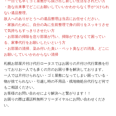
・一日でも早くゴミ屋敷から抜け出し新しい生活をされたい方
・急な出来事でどこにお願いしていいかわからなく手がつけられ
ない遺品整理。
故人へのありがとうへの遺品整理は当店にお任せください。
・家族のために、自分の為に生前整理で身の回りをスッキリさせ
て気持ちもすっきりさせたい方
・お部屋の掃除を怠り部屋が汚い、掃除ができなくて困ってい
る、家事代行をお願いしたいという方
・お部屋の清掃、染み付いた臭い・ペット臭などの消臭。どこに
お願いしていいかわからない清掃
札幌お部屋片付け代行ロータスではお困りの片付け代行業務を行
っておりお一人でも多くの方のお困り事を解決しております。
一人では片付けられない・ゴミ屋敷になってしまい困っている・
物が捨てられない・引越し時の不用品・残地物処分代行など何で
もご相談ください。
お客様のお問い合わせにより解決へと繋がります！！
お困りの際は通話料無料フリーダイヤルにお問い合わせくださ
い。