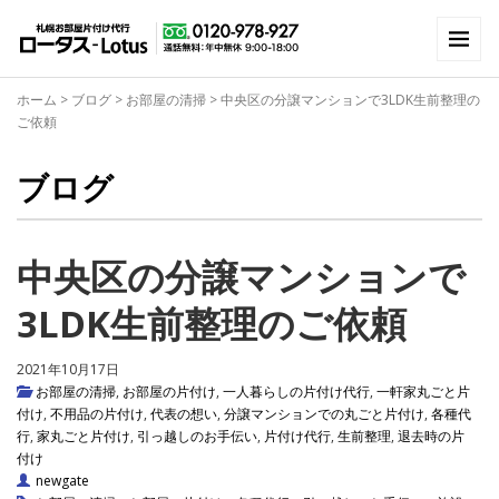
ホーム
>
ブログ
>
お部屋の清掃
>
中央区の分譲マンションで3LDK生前整理の
ご依頼
ブログ
中央区の分譲マンションで
3LDK生前整理のご依頼
2021年10月17日
お部屋の清掃
,
お部屋の片付け
,
一人暮らしの片付け代行
,
一軒家丸ごと片
付け
,
不用品の片付け
,
代表の想い
,
分譲マンションでの丸ごと片付け
,
各種代
行
,
家丸ごと片付け
,
引っ越しのお手伝い
,
片付け代行
,
生前整理
,
退去時の片
付け
newgate