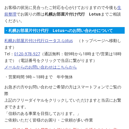
お客様の状況に見合ったご対応を心がけておりますので今後も
生
前整理
でお困りの際は
札幌お部屋片付け代行 Lotus
までご相談
ください。
・札幌お部屋片付け代行 Lotusへのお問い合わせについて
札幌お部屋片付け代行ロータス‐Lotus
（トップページへ移動し
ます）
Tel：
0120-978-927
（通話無料：朝9時から18時まで/営業は18時
まで）（電話番号をクリックで当店に繋がります）
メールからのお問い合わせはこちらから
・営業時間 9時～18時まで 年中無休
お急ぎの方やお問い合わせご希望の方はスマートフォンでご覧の
際
上記のフリーダイヤルをクリックしていただけますと当店にお繋
ぎできます。
「信頼のある事業を目指しております。」
ご依頼いただく皆様のお困り・ご依頼が多い作業