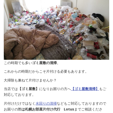
この時期でも多い
ゴミ屋敷の清掃
。
これからの時期だからこそ片付ける必要もあります。
大掃除も兼ねて片付けませんか？
当店では
【ゴミ屋敷】
になりお困りの方へ
【ゴミ屋敷清掃】
もご
対応しております。
片付けだけではなく
水回りの清掃
などもご対応しておりますので
お困りの際
は札幌お部屋片付け代行 Lotus
までご相談くださ