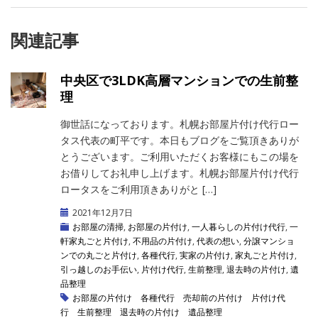
関連記事
中央区で3LDK高層マンションでの生前整
理
御世話になっております。札幌お部屋片付け代行ロー
タス代表の町平です。本日もブログをご覧頂きありが
とうございます。ご利用いただくお客様にもこの場を
お借りしてお礼申し上げます。札幌お部屋片付け代行
ロータスをご利用頂きありがと […]
2021年12月7日
お部屋の清掃
,
お部屋の片付け
,
一人暮らしの片付け代行
,
一
軒家丸ごと片付け
,
不用品の片付け
,
代表の想い
,
分譲マンショ
ンでの丸ごと片付け
,
各種代行
,
実家の片付け
,
家丸ごと片付け
,
引っ越しのお手伝い
,
片付け代行
,
生前整理
,
退去時の片付け
,
遺
品整理
お部屋の片付け
各種代行
売却前の片付け
片付け代
行
生前整理
退去時の片付け
遺品整理