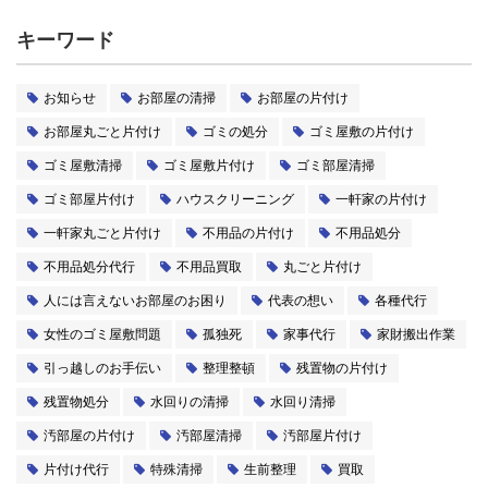
キーワード
お知らせ
お部屋の清掃
お部屋の片付け
お部屋丸ごと片付け
ゴミの処分
ゴミ屋敷の片付け
ゴミ屋敷清掃
ゴミ屋敷片付け
ゴミ部屋清掃
ゴミ部屋片付け
ハウスクリーニング
一軒家の片付け
一軒家丸ごと片付け
不用品の片付け
不用品処分
不用品処分代行
不用品買取
丸ごと片付け
人には言えないお部屋のお困り
代表の想い
各種代行
女性のゴミ屋敷問題
孤独死
家事代行
家財搬出作業
引っ越しのお手伝い
整理整頓
残置物の片付け
残置物処分
水回りの清掃
水回り清掃
汚部屋の片付け
汚部屋清掃
汚部屋片付け
片付け代行
特殊清掃
生前整理
買取