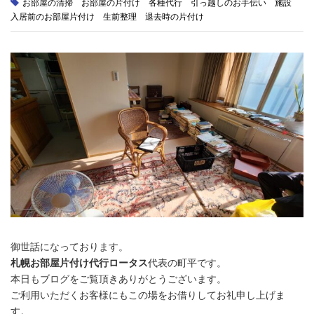
お部屋の清掃
お部屋の片付け
各種代行
引っ越しのお手伝い
施設
入居前のお部屋片付け
生前整理
退去時の片付け
御世話になっております。
札幌お部屋片付け代行ロータス
代表の町平です。
本日もブログをご覧頂きありがとうございます。
ご利用いただくお客様にもこの場をお借りしてお礼申し上げま
す。