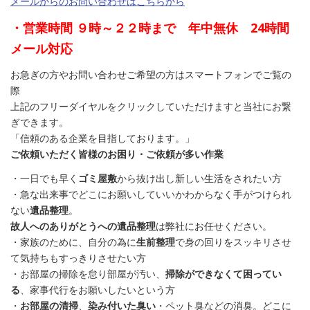
メールからのお問い合わせはこちらから
・営業時間 ９時～２２時まで 年中無休 24時間
メール対応
お急ぎの方やお問い合わせご希望の方はスマートフォンでご覧の
際
上記のフリーダイヤルをクリックしていただけますと当社にお繋
ぎできます。
「信頼のある企業を目指しております。」
ご依頼いただく皆様のお困り・ご依頼が多い作業
・一日でも早く
ゴミ屋敷
から抜け出し新しい生活をされたい方
・急な出来事でどこにお願いしていいかわからなく手がつけられ
ない
遺品整理
。
故人へのありがとうへの遺品整理
は弊社にお任せください。
・家族のために、自分の為に
生前整理
で身の回りをスッキリさせ
て気持ちもすっきりさせたい方
・お部屋の掃除を怠り部屋が汚い、
掃除ができなくて困ってい
る
、家事代行をお願いしたいという方
・
お部屋の清掃
、
染み付いた臭い
・ペット臭などの消臭。どこに