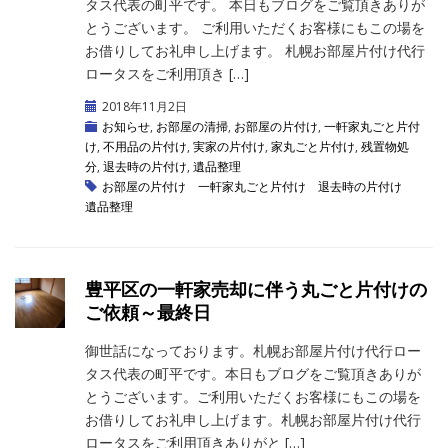
タス代表の町平です。 本日もブログをご覧頂きありが
とうございます。 ご利用いただくお客様にもこの場を
お借りしてお礼申し上げます。 札幌お部屋片付け代行
ロータスをご利用頂き […]
2018年11月2日
お知らせ
,
お部屋の清掃
,
お部屋の片付け
,
一軒家丸ごと片付
け
,
不用品の片付け
,
実家の片付け
,
家丸ごと片付け
,
残置物処
分
,
退去時の片付け
,
遺品整理
お部屋の片付け
一軒家丸ごと片付け
退去時の片付け
遺品整理
豊平区の一軒家売却に伴う丸ごと片付けの
ご依頼～最終日
御世話になっております。札幌お部屋片付け代行ロー
タス代表の町平です。本日もブログをご覧頂きありが
とうございます。ご利用いただくお客様にもこの場を
お借りしてお礼申し上げます。札幌お部屋片付け代行
ロータスをご利用頂きありがと […]