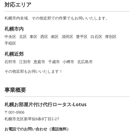
対応エリア
札幌市内全域、その他近郊での作業でもお伺いいたします。
札幌市内
中央区
北区
東区
西区
南区
清田区
豊平区
白石区
厚別区
手稲区
札幌近郊
石狩市
江別市
恵庭市
千歳市
小樽市
北広島市
その他近郊もお伺いいたします！
事業概要
札幌お部屋片付け代行ロータス‐Lotus
〒001-0906
札幌市北区新琴似6条8丁目2-27
お電話でのお問い合わせ（通話無料）