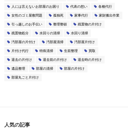
人には言えないお部屋のお困り
代表の想い
各種代行
女性のゴミ屋敷問題
孤独死
家事代行
家財搬出作業
引っ越しのお手伝い
整理整頓
残置物の片付け
残置物処分
水回りの清掃
水回り清掃
汚部屋の片付け
汚部屋清掃
汚部屋片付け
片付け代行
特殊清掃
生前整理
買取
退去の片付け
退去前の片付け
退去時の片付け
遺品整理
部屋の清掃
部屋の片付け
部屋丸ごと片付け
人気の記事