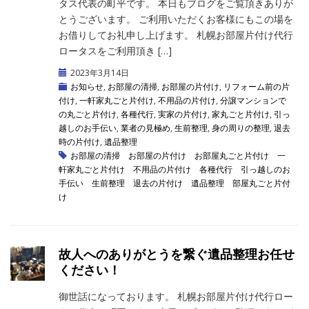
タス代表の町平です。 本日もブログをご覧頂きありが
とうございます。 ご利用いただくお客様にもこの場を
お借りしてお礼申し上げます。 札幌お部屋片付け代行
ロータスをご利用頂き […]
2023年3月14日
お知らせ
,
お部屋の清掃
,
お部屋の片付け
,
リフォーム前の片
付け
,
一軒家丸ごと片付け
,
不用品の片付け
,
分譲マンションで
の丸ごと片付け
,
各種代行
,
実家の片付け
,
家丸ごと片付け
,
引っ
越しのお手伝い
,
業者の見極め
,
生前整理
,
身の周りの整理
,
退去
時の片付け
,
遺品整理
お部屋の清掃
お部屋の片付け
お部屋丸ごと片付け
一
軒家丸ごと片付け
不用品の片付け
各種代行
引っ越しのお
手伝い
生前整理
退去の片付け
遺品整理
部屋丸ごと片付
け
故人へのありがとうを繋ぐ遺品整理お任せ
ください！
御世話になっております。 札幌お部屋片付け代行ロー