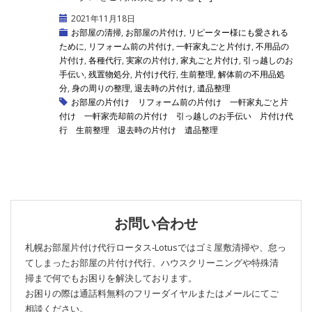
2021年11月18日
お部屋の清掃
,
お部屋の片付け
,
リピーター様にも愛される
ために
,
リフォーム前の片付け
,
一軒家丸ごと片付け
,
不用品の
片付け
,
各種代行
,
実家の片付け
,
家丸ごと片付け
,
引っ越しのお
手伝い
,
残置物処分
,
片付け代行
,
生前整理
,
解体前の不用品処
分
,
身の周りの整理
,
退去時の片付け
,
遺品整理
お部屋の片付け
リフォーム前の片付け
一軒家丸ごと片
付け
一軒家売却前の片付け
引っ越しのお手伝い
片付け代
行
生前整理
退去時の片付け
遺品整理
お問い合わせ
札幌お部屋片付け代行ロータス‐Lotusではゴミ屋敷清掃や、怠っ
てしまったお部屋の片付け代行、ハウスクリーニングや特殊清
掃まで何でもお困りを解決しております。
お困りの際は通話料無料のフリーダイヤルまたはメールにてご
相談ください。