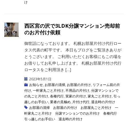
け
西区宮の沢で3LDK分譲マンション売却前
のお片付け依頼
御世話になっております。 札幌お部屋片付け代行ロー
タス代表の町平です。 本日もブログをご覧頂きありが
とうございます。 ご利用いただくお客様にもこの場を
お借りしてお礼申し上げます。 札幌お部屋片付け代行
ロータスをご利用頂き […]
2023年5月1日
お知らせ
,
お部屋の清掃
,
お部屋の片付け
,
リフォーム前の片
付け
,
一軒家丸ごと片付け
,
不用品の片付け
,
分譲マンションで
の丸ごと片付け
,
各種代行
,
実家の片付け
,
家丸ごと片付け
,
引っ
越しのお手伝い
,
業者の見極め
,
片付け代行
,
退去時の片付け
お部屋の清掃
お部屋の片付け
お部屋丸ごと片付け
一
軒家丸ごと片付け
分譲マンションでのお片付け
各種代行
引っ越しのお手伝い
退去時の片付け