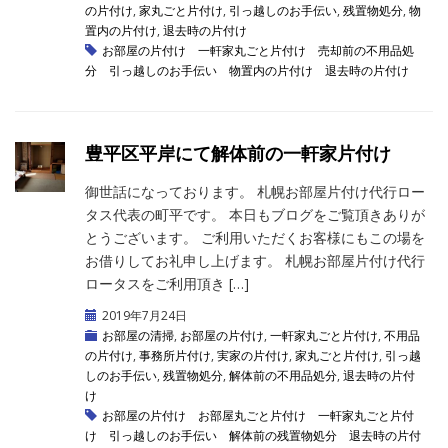
の片付け
,
家丸ごと片付け
,
引っ越しのお手伝い
,
残置物処分
,
物
置内の片付け
,
退去時の片付け
お部屋の片付け
一軒家丸ごと片付け
売却前の不用品処
分
引っ越しのお手伝い
物置内の片付け
退去時の片付け
豊平区平岸にて解体前の一軒家片付け
御世話になっております。 札幌お部屋片付け代行ロー
タス代表の町平です。 本日もブログをご覧頂きありが
とうございます。 ご利用いただくお客様にもこの場を
お借りしてお礼申し上げます。 札幌お部屋片付け代行
ロータスをご利用頂き […]
2019年7月24日
お部屋の清掃
,
お部屋の片付け
,
一軒家丸ごと片付け
,
不用品
の片付け
,
事務所片付け
,
実家の片付け
,
家丸ごと片付け
,
引っ越
しのお手伝い
,
残置物処分
,
解体前の不用品処分
,
退去時の片付
け
お部屋の片付け
お部屋丸ごと片付け
一軒家丸ごと片付
け
引っ越しのお手伝い
解体前の残置物処分
退去時の片付