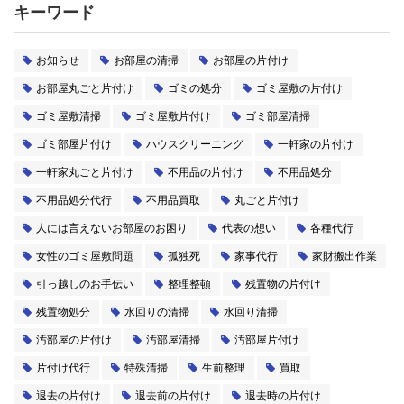
キーワード
お知らせ
お部屋の清掃
お部屋の片付け
お部屋丸ごと片付け
ゴミの処分
ゴミ屋敷の片付け
ゴミ屋敷清掃
ゴミ屋敷片付け
ゴミ部屋清掃
ゴミ部屋片付け
ハウスクリーニング
一軒家の片付け
一軒家丸ごと片付け
不用品の片付け
不用品処分
不用品処分代行
不用品買取
丸ごと片付け
人には言えないお部屋のお困り
代表の想い
各種代行
女性のゴミ屋敷問題
孤独死
家事代行
家財搬出作業
引っ越しのお手伝い
整理整頓
残置物の片付け
残置物処分
水回りの清掃
水回り清掃
汚部屋の片付け
汚部屋清掃
汚部屋片付け
片付け代行
特殊清掃
生前整理
買取
退去の片付け
退去前の片付け
退去時の片付け