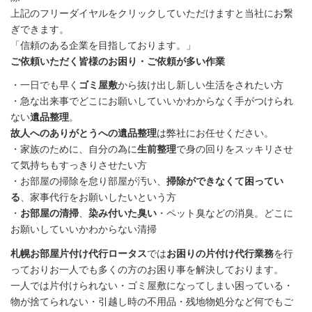
上記のフリーダイヤルをクリックしていただけますと当社にお繋
ぎできます。
「信頼のある企業を目指しております。」
ご依頼いただく皆様のお困り・ご依頼が多い作業
・一日でも早く
ゴミ屋敷
から抜け出し新しい生活をされたい方
・急な出来事でどこにお願いしていいかわからなく手がつけられ
ない
遺品整理
。
故人へのありがとうへの遺品整理
は弊社にお任せください。
・家族のために、自分の為に
生前整理
で身の回りをスッキリさせ
て気持ちもすっきりさせたい方
・お部屋の掃除を怠り部屋が汚い、
掃除ができなくて困ってい
る
、家事代行をお願いしたいという方
・
お部屋の清掃
、
染み付いた臭い
・ペット臭などの消臭。どこに
お願いしていいかわからない清掃
札幌お部屋片付け代行ロータス
では
お困りの片付け代行業務
を行
っておりお一人でも多くの方のお困り事を解決しております。
一人では片付けられない・ゴミ屋敷になってしまい困っている・
物が捨てられない・引越し時の不用品・残地物処分など何でもご