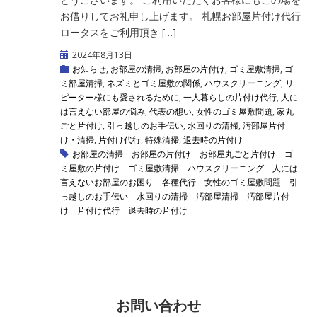
お借りしてお礼申し上げます。 札幌お部屋片付け代行
ロータスをご利用頂き […]
2024年8月13日
お知らせ
,
お部屋の清掃
,
お部屋の片付け
,
ゴミ屋敷清掃
,
ゴ
ミ部屋清掃
,
ネズミとゴミ屋敷の関係
,
ハウスクリーニング
,
リ
ピーター様にも愛されるために
,
一人暮らしの片付け代行
,
人に
は言えない部屋の悩み
,
代表の想い
,
女性のゴミ屋敷問題
,
家丸
ごと片付け
,
引っ越しのお手伝い
,
水回りの清掃
,
汚部屋片付
け・清掃
,
片付け代行
,
特殊清掃
,
退去時の片付け
お部屋の清掃
お部屋の片付け
お部屋丸ごと片付け
ゴ
ミ屋敷の片付け
ゴミ屋敷清掃
ハウスクリーニング
人には
言えないお部屋のお困り
各種代行
女性のゴミ屋敷問題
引
っ越しのお手伝い
水回りの清掃
汚部屋清掃
汚部屋片付
け
片付け代行
退去時の片付け
お問い合わせ