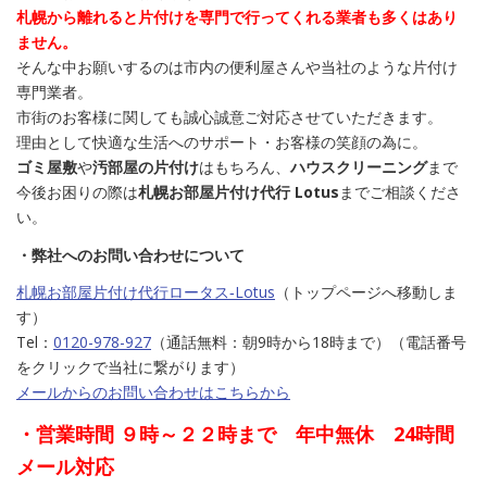
札幌から離れると片付けを専門で行ってくれる業者も多くはあり
ません。
そんな中お願いするのは市内の便利屋さんや当社のような片付け
専門業者。
市街のお客様に関しても誠心誠意ご対応させていただきます。
理由として快適な生活へのサポート・お客様の笑顔の為に。
ゴミ屋敷
や
汚部屋の片付け
はもちろん、
ハウスクリーニング
まで
今後お困りの際は
札幌お部屋片付け代行 Lotus
までご相談くださ
い。
・弊社へのお問い合わせについて
札幌お部屋片付け代行ロータス‐Lotus
（トップページへ移動しま
す）
Tel：
0120-978-927
（通話無料：朝9時から18時まで）（電話番号
をクリックで当社に繋がります）
メールからのお問い合わせはこちらから
・営業時間 ９時～２２時まで 年中無休 24時間
メール対応