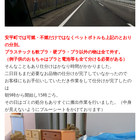
安平町では可燃・不燃だけではなくペットボトルも上記のとおり
の分別。
プラスチックも軟プラ・硬プラ・プラ以外の物は全て外す。
（例子供のおもちゃはプラと電池等も全て分ける必要がある）
そんなこともあり仕分けはかなり時間がかかりました。
二日目もまだ必要なお品物の仕分けが完了していなかったので
お客様にもお手伝いしていただき作業をして仕分けが完了したの
は
朝9時から開始し15時ごろ。
その日はゴミの処分もありすぐに搬出作業を行いました。（中身
が見えないようにブルーシートをかけております）