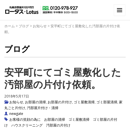
ホーム
>
ブログ
>
お知らせ
>
安平町にてゴミ屋敷化した汚部屋の片付け依
頼。
ブログ
安平町にてゴミ屋敷化した
汚部屋の片付け依頼。
2018年5月17日
お知らせ
,
お部屋の清掃
,
お部屋の片付け
,
ゴミ屋敷清掃
,
ゴミ部屋清掃
,
家
丸ごと片付け
,
汚部屋片付け・清掃
newgate
お客様の笑顔の為に
お部屋の清掃
ゴミ屋敷清掃
ゴミ部屋の片付
け
ハウスクリーニング
汚部屋の片付け