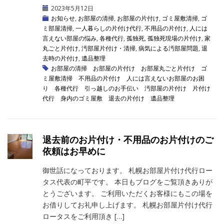
2023年5月12日
お知らせ
,
お部屋の清掃
,
お部屋の片付け
,
ゴミ屋敷清掃
,
ゴ
ミ部屋清掃
,
一人暮らしの片付け代行
,
不用品の片付け
,
人には
言えない部屋の悩み
,
各種代行
,
孤独死
,
孤独死現場の片付け
,
家
丸ごと片付け
,
汚部屋片付け・清掃
,
病気による汚部屋問題
,
退
去時の片付け
,
遺品整理
お部屋の清掃
お部屋の片付け
お部屋丸ごと片付け
ゴ
ミ屋敷清掃
不用品の片付け
人には言えないお部屋のお困
り
各種代行
引っ越しのお手伝い
汚部屋の片付け
片付け
代行
身内のゴミ屋敷
退去の片付け
遺品整理
退去前のお片付け・不用品のお片付けのご
依頼はお早めに
御世話になっております。 札幌お部屋片付け代行ロー
タス代表の町平です。 本日もブログをご覧頂きありが
とうございます。 ご利用いただくお客様にもこの場を
お借りしてお礼申し上げます。 札幌お部屋片付け代行
ロータスをご利用頂き […]