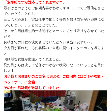
「安平町ですが対応してくれますか？」
最初はどのようなご依頼内容かわからずメールにてご返信をさせ
ていただくことから
三日ほど経過し「実は仕事で忙しく掃除を怠り自宅が汚部屋にな
ってしまい。。」とのことでした。
そこから日は経ち約一週間ほどメールにてやり取りをさせていた
だき
見積までの日程を決めさせていただきいざ当日安平町へ。
夕方日が暮れたころお客様のご自宅に伺いインターホンを鳴らす
と
お綺麗な女性が出迎えてくれました。
見た目からは決して想像がつかない状況になっていることを目に
します。
お子様とお住まいのご自宅は３LDK、ご自宅内にはゴミや衣類・
ペットボトル・空箱
その他生活雑貨が散乱していました。