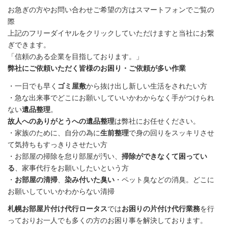
お急ぎの方やお問い合わせご希望の方はスマートフォンでご覧の
際
上記のフリーダイヤルをクリックしていただけますと当社にお繋
ぎできます。
「信頼のある企業を目指しております。」
弊社にご依頼いただく皆様のお困り・ご依頼が多い作業
・一日でも早く
ゴミ屋敷
から抜け出し新しい生活をされたい方
・急な出来事でどこにお願いしていいかわからなく手がつけられ
ない
遺品整理
。
故人へのありがとうへの遺品整理
は弊社にお任せください。
・家族のために、自分の為に
生前整理
で身の回りをスッキリさせ
て気持ちもすっきりさせたい方
・お部屋の掃除を怠り部屋が汚い、
掃除ができなくて困ってい
る
、家事代行をお願いしたいという方
・
お部屋の清掃
、
染み付いた臭い
・ペット臭などの消臭。どこに
お願いしていいかわからない清掃
札幌お部屋片付け代行ロータス
では
お困りの片付け代行業務
を行
っておりお一人でも多くの方のお困り事を解決しております。