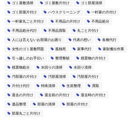
ゴミ屋敷清掃
ゴミ屋敷片付け
ゴミ部屋清掃
ゴミ部屋片付け
ハウスクリーニング
一軒家の片付け
一軒家丸ごと片付け
不用品の片付け
不用品処分
不用品処分代行
不用品買取
丸ごと片付け
人には言えないお部屋のお困り
代表の想い
各種代行
女性のゴミ屋敷問題
孤独死
家事代行
家財搬出作業
引っ越しのお手伝い
整理整頓
残置物の片付け
残置物処分
水回りの清掃
水回り清掃
汚部屋の片付け
汚部屋清掃
汚部屋片付け
片付け代行
特殊清掃
生前整理
買取
退去の片付け
退去前の片付け
退去時の片付け
遺品整理
部屋の清掃
部屋の片付け
部屋丸ごと片付け