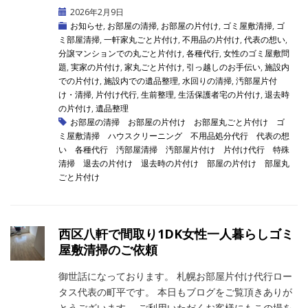
2026年2月9日
お知らせ
,
お部屋の清掃
,
お部屋の片付け
,
ゴミ屋敷清掃
,
ゴ
ミ部屋清掃
,
一軒家丸ごと片付け
,
不用品の片付け
,
代表の想い
,
分譲マンションでの丸ごと片付け
,
各種代行
,
女性のゴミ屋敷問
題
,
実家の片付け
,
家丸ごと片付け
,
引っ越しのお手伝い
,
施設内
での片付け
,
施設内での遺品整理
,
水回りの清掃
,
汚部屋片付
け・清掃
,
片付け代行
,
生前整理
,
生活保護者宅の片付け
,
退去時
の片付け
,
遺品整理
お部屋の清掃
お部屋の片付け
お部屋丸ごと片付け
ゴ
ミ屋敷清掃
ハウスクリーニング
不用品処分代行
代表の想
い
各種代行
汚部屋清掃
汚部屋片付け
片付け代行
特殊
清掃
退去の片付け
退去時の片付け
部屋の片付け
部屋丸
ごと片付け
西区八軒で間取り1DK女性一人暮らしゴミ
屋敷清掃のご依頼
御世話になっております。 札幌お部屋片付け代行ロー
タス代表の町平です。 本日もブログをご覧頂きありが
とうございます。 ご利用いただくお客様にもこの場を