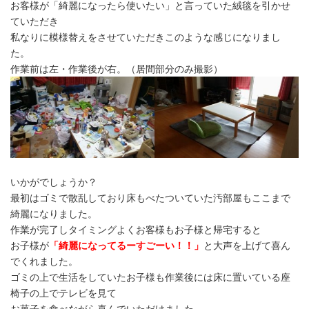
お客様が「綺麗になったら使いたい」と言っていた絨毯を引かせ
ていただき
私なりに模様替えをさせていただきこのような感じになりまし
た。
作業前は左・作業後が右。（居間部分のみ撮影）
いかがでしょうか？
最初はゴミで散乱しており床もべたついていた汚部屋もここまで
綺麗になりました。
作業が完了しタイミングよくお客様もお子様と帰宅すると
お子様が
「綺麗になってるーすごーい！！」
と大声を上げて喜ん
でくれました。
ゴミの上で生活をしていたお子様も作業後には床に置いている座
椅子の上でテレビを見て
お菓子を食べながら喜んでいただけました。