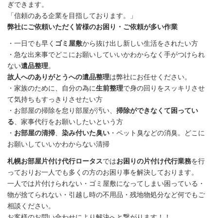
ぎできます。
「信頼のある企業を目指しております。」
弊社にご依頼いただく皆様のお困り・ご依頼が多い作業
・一日でも早く
ゴミ屋敷
から抜け出し新しい生活をされたい方
・急な出来事でどこにお願いしていいかわからなく手がつけられ
ない
遺品整理
。
故人へのありがとうへの遺品整理
は弊社にお任せください。
・家族のために、自分の為に
生前整理
で身の回りをスッキリさせ
て気持ちもすっきりさせたい方
・お部屋の掃除を怠り部屋が汚い、
掃除ができなくて困ってい
る
、家事代行をお願いしたいという方
・
お部屋の清掃
、
染み付いた臭い
・ペット臭などの消臭。どこに
お願いしていいかわからない清掃
札幌お部屋片付け代行ロータス
では
お困りの片付け代行業務
を行
っておりお一人でも多くの方のお困り事を解決しております。
一人では片付けられない・ゴミ屋敷になってしまい困っている・
物が捨てられない・引越し時の不用品・残地物処分など何でもご
相談ください。
お客様のお問い合わせにより解決へと繋がります！！