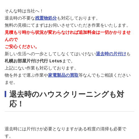
そんな時は当社へ！
退去時の不要な
残置物処分
も対応しております。
無料の見積にてまずはお伺いさせていただき作業をいたします。
見積もり時から状況が変わらなければ追加料金は一切かかりませ
んので
ご安心ください。
新しい生活への一歩としてしなくてはいけない
退去時の片付け
も
札幌お部屋片付け代行 Lotus
まで。
上記にない作業も対応しております。
物を外まで運ぶ作業や
家電製品の買取
等なんでもご相談ください
ませ。
退去時のハウスクリーニングも対
応！
退去時には片付けが必要となりますがある程度の清掃も必要で
す。