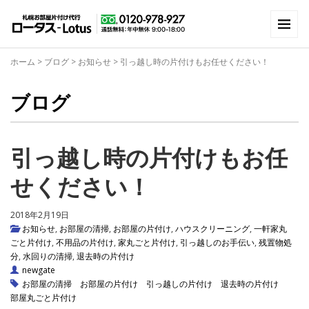
ホーム
>
ブログ
>
お知らせ
>
引っ越し時の片付けもお任せください！
ブログ
引っ越し時の片付けもお任
せください！
2018年2月19日
お知らせ
,
お部屋の清掃
,
お部屋の片付け
,
ハウスクリーニング
,
一軒家丸
ごと片付け
,
不用品の片付け
,
家丸ごと片付け
,
引っ越しのお手伝い
,
残置物処
分
,
水回りの清掃
,
退去時の片付け
newgate
お部屋の清掃
お部屋の片付け
引っ越しの片付け
退去時の片付け
部屋丸ごと片付け