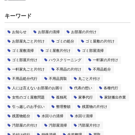
キーワード
お知らせ
お部屋の清掃
お部屋の片付け
お部屋丸ごと片付け
ゴミの処分
ゴミ屋敷の片付け
ゴミ屋敷清掃
ゴミ屋敷片付け
ゴミ部屋清掃
ゴミ部屋片付け
ハウスクリーニング
一軒家の片付け
一軒家丸ごと片付け
不用品の片付け
不用品処分
不用品処分代行
不用品買取
丸ごと片付け
人には言えないお部屋のお困り
代表の想い
各種代行
女性のゴミ屋敷問題
孤独死
家事代行
家財搬出作業
引っ越しのお手伝い
整理整頓
残置物の片付け
残置物処分
水回りの清掃
水回り清掃
汚部屋の片付け
汚部屋清掃
汚部屋片付け
片付け代行
特殊清掃
生前整理
買取