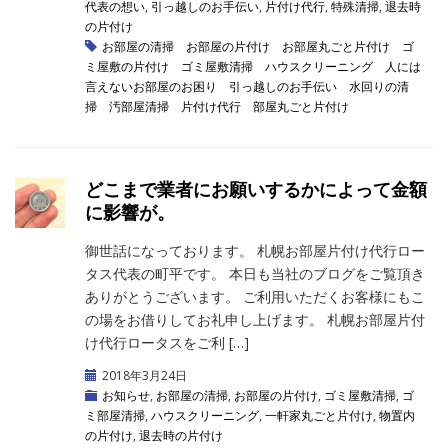
代表の想い
,
引っ越しのお手伝い
,
片付け代行
,
特殊清掃
,
退去時
の片付け
お部屋の清掃
お部屋の片付け
お部屋丸ごと片付け
ゴ
ミ屋敷の片付け
ゴミ屋敷清掃
ハウスクリーニング
人には
言えないお部屋のお困り
引っ越しのお手伝い
水回りの清
掃
汚部屋清掃
片付け代行
部屋丸ごと片付け
どこまで業者にお願いするかによって金額
に影響が。
御世話になっております。 札幌お部屋片付け代行ロー
タス代表の町平です。 本日も当社のブログをご覧頂き
ありがとうございます。 ご利用いただくお客様にもこ
の場をお借りしてお礼申し上げます。 札幌お部屋片付
け代行ロータスをご利 […]
2018年3月24日
お知らせ
,
お部屋の清掃
,
お部屋の片付け
,
ゴミ屋敷清掃
,
ゴ
ミ部屋清掃
,
ハウスクリーニング
,
一軒家丸ごと片付け
,
物置内
の片付け
,
退去時の片付け