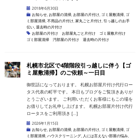
2018年6月30日
お知らせ
,
お部屋の清掃
,
お部屋の片付け
,
ゴミ屋敷清掃
,
ゴ
ミ部屋清掃
,
不用品の片付け
,
家丸ごと片付け
,
引っ越しのお手
伝い
,
退去時の片付け
お部屋の片付け
お部屋丸ごと片付け
ゴミ屋敷片付け
ゴミ部屋清掃
汚部屋の片付け
退去時の片付け
札幌市北区で4階階段引っ越しに伴う【ゴ
ミ屋敷清掃】のご依頼～一日目
御世話になっております。 札幌お部屋片付け代行ロー
タス代表の町平です。 本日もブログをご覧頂きありが
とうございます。 ご利用いただくお客様にもこの場を
お借りしてお礼申し上げます。 札幌お部屋片付け代行
ロータスをご利用頂き […]
2026年1月15日
お知らせ
,
お部屋の清掃
,
お部屋の片付け
,
ゴミ屋敷清掃
,
ゴ
ミ部屋清掃
,
ハウスクリーニング
,
人には言えない部屋の悩み
,