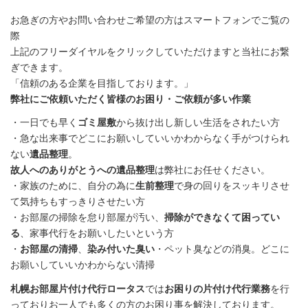
お急ぎの方やお問い合わせご希望の方はスマートフォンでご覧の
際
上記のフリーダイヤルをクリックしていただけますと当社にお繋
ぎできます。
「信頼のある企業を目指しております。」
弊社にご依頼いただく皆様のお困り・ご依頼が多い作業
・一日でも早く
ゴミ屋敷
から抜け出し新しい生活をされたい方
・急な出来事でどこにお願いしていいかわからなく手がつけられ
ない
遺品整理
。
故人へのありがとうへの遺品整理
は弊社にお任せください。
・家族のために、自分の為に
生前整理
で身の回りをスッキリさせ
て気持ちもすっきりさせたい方
・お部屋の掃除を怠り部屋が汚い、
掃除ができなくて困ってい
る
、家事代行をお願いしたいという方
・
お部屋の清掃
、
染み付いた臭い
・ペット臭などの消臭。どこに
お願いしていいかわからない清掃
札幌お部屋片付け代行ロータス
では
お困りの片付け代行業務
を行
っておりお一人でも多くの方のお困り事を解決しております。