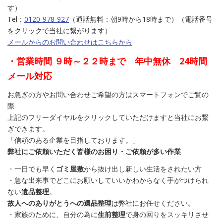
す）
Tel：
0120-978-927
（通話無料：朝9時から18時まで）（電話番号
をクリックで当社に繋がります）
メールからのお問い合わせはこちらから
・営業時間 ９時～２２時まで 年中無休 24時間
メール対応
お急ぎの方やお問い合わせご希望の方はスマートフォンでご覧の
際
上記のフリーダイヤルをクリックしていただけますと当社にお繋
ぎできます。
「信頼のある企業を目指しております。」
弊社にご依頼いただく皆様のお困り・ご依頼が多い作業
・一日でも早く
ゴミ屋敷
から抜け出し新しい生活をされたい方
・急な出来事でどこにお願いしていいかわからなく手がつけられ
ない
遺品整理
。
故人へのありがとうへの遺品整理
は弊社にお任せください。
・家族のために、自分の為に
生前整理
で身の回りをスッキリさせ