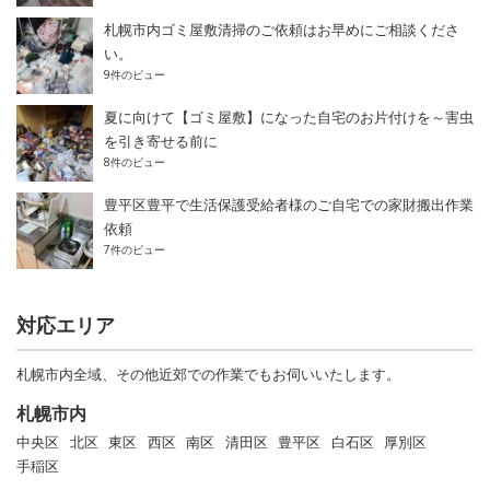
札幌市内ゴミ屋敷清掃のご依頼はお早めにご相談くださ
い。
9件のビュー
夏に向けて【ゴミ屋敷】になった自宅のお片付けを～害虫
を引き寄せる前に
8件のビュー
豊平区豊平で生活保護受給者様のご自宅での家財搬出作業
依頼
7件のビュー
対応エリア
札幌市内全域、その他近郊での作業でもお伺いいたします。
札幌市内
中央区
北区
東区
西区
南区
清田区
豊平区
白石区
厚別区
手稲区