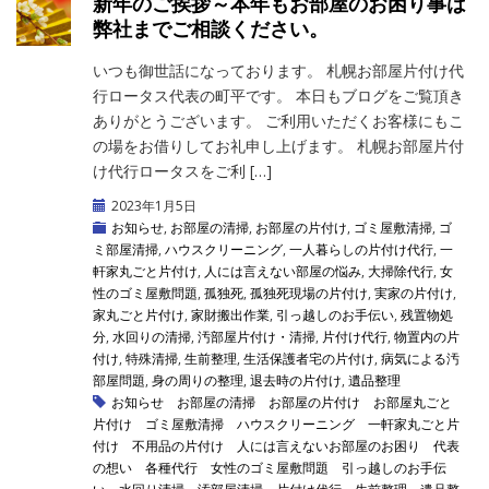
新年のご挨拶～本年もお部屋のお困り事は
弊社までご相談ください。
いつも御世話になっております。 札幌お部屋片付け代
行ロータス代表の町平です。 本日もブログをご覧頂き
ありがとうございます。 ご利用いただくお客様にもこ
の場をお借りしてお礼申し上げます。 札幌お部屋片付
け代行ロータスをご利 […]
2023年1月5日
お知らせ
,
お部屋の清掃
,
お部屋の片付け
,
ゴミ屋敷清掃
,
ゴ
ミ部屋清掃
,
ハウスクリーニング
,
一人暮らしの片付け代行
,
一
軒家丸ごと片付け
,
人には言えない部屋の悩み
,
大掃除代行
,
女
性のゴミ屋敷問題
,
孤独死
,
孤独死現場の片付け
,
実家の片付け
,
家丸ごと片付け
,
家財搬出作業
,
引っ越しのお手伝い
,
残置物処
分
,
水回りの清掃
,
汚部屋片付け・清掃
,
片付け代行
,
物置内の片
付け
,
特殊清掃
,
生前整理
,
生活保護者宅の片付け
,
病気による汚
部屋問題
,
身の周りの整理
,
退去時の片付け
,
遺品整理
お知らせ
お部屋の清掃
お部屋の片付け
お部屋丸ごと
片付け
ゴミ屋敷清掃
ハウスクリーニング
一軒家丸ごと片
付け
不用品の片付け
人には言えないお部屋のお困り
代表
の想い
各種代行
女性のゴミ屋敷問題
引っ越しのお手伝