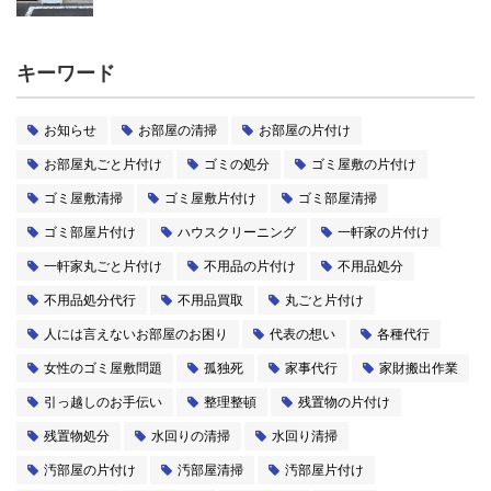
キーワード
お知らせ
お部屋の清掃
お部屋の片付け
お部屋丸ごと片付け
ゴミの処分
ゴミ屋敷の片付け
ゴミ屋敷清掃
ゴミ屋敷片付け
ゴミ部屋清掃
ゴミ部屋片付け
ハウスクリーニング
一軒家の片付け
一軒家丸ごと片付け
不用品の片付け
不用品処分
不用品処分代行
不用品買取
丸ごと片付け
人には言えないお部屋のお困り
代表の想い
各種代行
女性のゴミ屋敷問題
孤独死
家事代行
家財搬出作業
引っ越しのお手伝い
整理整頓
残置物の片付け
残置物処分
水回りの清掃
水回り清掃
汚部屋の片付け
汚部屋清掃
汚部屋片付け