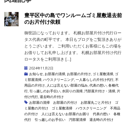
豊平区中の島でワンルームゴミ屋敷退去前
のお片付け依頼
御世話になっております。 札幌お部屋片付け代行ロー
タス代表の町平です。 本日もブログをご覧頂きありが
とうございます。 ご利用いただくお客様にもこの場を
お借りしてお礼申し上げます。 札幌お部屋片付け代行
ロータスをご利用頂き […]
2024年11月2日
お知らせ
,
お部屋の清掃
,
お部屋の片付け
,
ゴミ屋敷清掃
,
ゴ
ミ部屋清掃
,
ハウスクリーニング
,
一人暮らしの片付け代行
,
不
用品の片付け
,
人には言えない部屋の悩み
,
代表の想い
,
各種代
行
,
引っ越しのお手伝い
,
水回りの清掃
,
汚部屋片付け・清掃
,
片
付け代行
,
退去時の片付け
お部屋の清掃
お部屋の片付け
お部屋丸ごと片付け
ゴ
ミ屋敷の片付け
ゴミ屋敷清掃
ハウスクリーニング
不用品
の片付け
人には言えないお部屋のお困り
代表の想い
各種
代行
引っ越しのお手伝い
汚部屋清掃
退去時の片付け