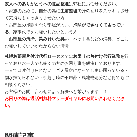
故人へのありがとうへの遺品整理
は弊社にお任せください。
・家族のために、自分の為に
生前整理
で身の回りをスッキリさせ
て気持ちもすっきりさせたい方
・お部屋の掃除を怠り部屋が汚い、
掃除ができなくて困ってい
る
、家事代行をお願いしたいという方
・
お部屋の清掃
、
染み付いた臭い
・ペット臭などの消臭。どこに
お願いしていいかわからない清掃
札幌お部屋片付け代行ロータス
では
お困りの片付け代行業務
を行
っておりお一人でも多くの方のお困り事を解決しております。
一人では片付けられない・ゴミ屋敷になってしまい困っている・
物が捨てられない・引越し時の不用品・残地物処分など何でもご
相談ください。
お客様のお問い合わせにより解決へと繋がります！！
お困りの際は通話料無料フリーダイヤルにお問い合わせくださ
い。
関連記事