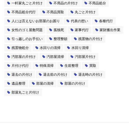
一軒家丸ごと片付け
不用品の片付け
不用品処分
不用品処分代行
不用品買取
丸ごと片付け
人には言えないお部屋のお困り
代表の想い
各種代行
女性のゴミ屋敷問題
孤独死
家事代行
家財搬出作業
引っ越しのお手伝い
整理整頓
残置物の片付け
残置物処分
水回りの清掃
水回り清掃
汚部屋の片付け
汚部屋清掃
汚部屋片付け
片付け代行
特殊清掃
生前整理
買取
退去の片付け
退去前の片付け
退去時の片付け
遺品整理
部屋の清掃
部屋の片付け
部屋丸ごと片付け