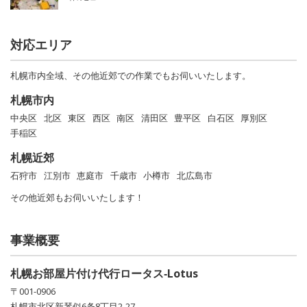
対応エリア
札幌市内全域、その他近郊での作業でもお伺いいたします。
札幌市内
中央区
北区
東区
西区
南区
清田区
豊平区
白石区
厚別区
手稲区
札幌近郊
石狩市
江別市
恵庭市
千歳市
小樽市
北広島市
その他近郊もお伺いいたします！
事業概要
札幌お部屋片付け代行ロータス‐Lotus
〒001-0906
札幌市北区新琴似6条8丁目2-27