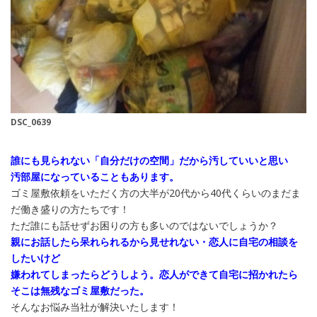
DSC_0639
誰にも見られない「自分だけの空間」だから汚していいと思い
汚部屋になっていることもあります。
ゴミ屋敷依頼をいただく方の大半が20代から40代くらいのまだま
だ働き盛りの方たちです！
ただ誰にも話せずお困りの方も多いのではないでしょうか？
親にお話したら呆れられるから見せれない・恋人に自宅の相談を
したいけど
嫌われてしまったらどうしよう。恋人ができて自宅に招かれたら
そこは無残なゴミ屋敷だった。
そんなお悩み当社が解決いたします！