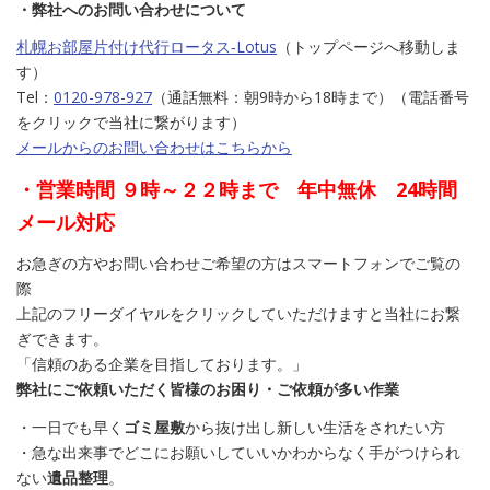
・弊社へのお問い合わせについて
札幌お部屋片付け代行ロータス‐Lotus
（トップページへ移動しま
す）
Tel：
0120-978-927
（通話無料：朝9時から18時まで）（電話番号
をクリックで当社に繋がります）
メールからのお問い合わせはこちらから
・営業時間 ９時～２２時まで 年中無休 24時間
メール対応
お急ぎの方やお問い合わせご希望の方はスマートフォンでご覧の
際
上記のフリーダイヤルをクリックしていただけますと当社にお繋
ぎできます。
「信頼のある企業を目指しております。」
弊社にご依頼いただく皆様のお困り・ご依頼が多い作業
・一日でも早く
ゴミ屋敷
から抜け出し新しい生活をされたい方
・急な出来事でどこにお願いしていいかわからなく手がつけられ
ない
遺品整理
。