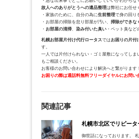
・急な出来事でどこにお願いしていいかわからな
故人へのありがとうへの遺品整理
は弊社にお任
・家族のために、自分の為に
生前整理
で身の回り
・お部屋の掃除を怠り部屋が汚い、
掃除ができな
・
お部屋の清掃
、
染み付いた臭い
・ペット臭など
札幌お部屋片付け代行ロータス
では
お困りの片付
す。
一人では片付けられない・ゴミ屋敷になってしま
もご相談ください。
お客様のお問い合わせにより解決へと繋がります
お困りの際は通話料無料フリーダイヤルにお問い
関連記事
札幌市北区でリピータ
御世話になっております。 