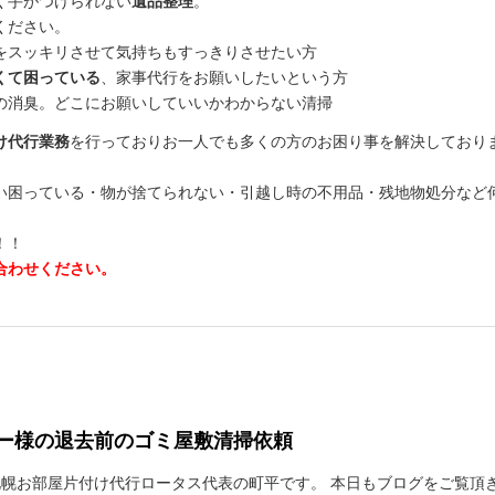
く手がつけられない
遺品整理
。
せください。
をスッキリさせて気持ちもすっきりさせたい方
くて困っている
、家事代行をお願いしたいという方
の消臭。どこにお願いしていいかわからない清掃
け代行業務
を行っておりお一人でも多くの方のお困り事を解決しており
い困っている・物が捨てられない・引越し時の不用品・残地物処分など
！！
合わせください。
ー様の退去前のゴミ屋敷清掃依頼
札幌お部屋片付け代行ロータス代表の町平です。 本日もブログをご覧頂