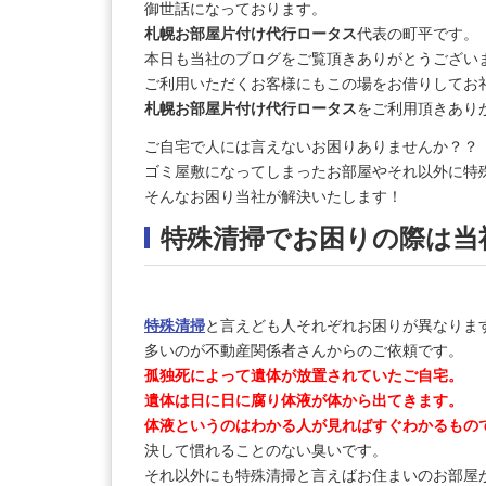
御世話になっております。
札幌お部屋片付け代行ロータス
代表の町平です。
本日も当社のブログをご覧頂きありがとうござい
ご利用いただくお客様にもこの場をお借りしてお
札幌お部屋片付け代行ロータス
をご利用頂きあり
ご自宅で人には言えないお困りありませんか？？
ゴミ屋敷になってしまったお部屋やそれ以外に特
そんなお困り当社が解決いたします！
特殊清掃でお困りの際は当
特殊清掃
と言えども人それぞれお困りが異なりま
多いのが不動産関係者さんからのご依頼です。
孤独死によって遺体が放置されていたご自宅。
遺体は日に日に腐り体液が体から出てきます。
体液というのはわかる人が見ればすぐわかるもの
決して慣れることのない臭いです。
それ以外にも特殊清掃と言えばお住まいのお部屋