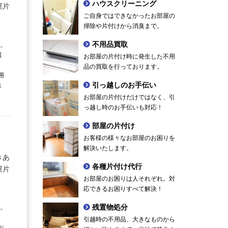
ハウスクリーニング
屋片
ご自身ではできなかったお部屋の
掃除や片付けから消臭まで。
不用品買取
に
,
回
お部屋の片付け時に発生した不用
品の買取を行っております。
用
引っ越しのお手伝い
殊
お部屋の片付けだけではなく、引
っ越し時のお手伝いも対応！
部屋の片付け
お客様の様々なお部屋のお困りを
解決いたします。
きあ
各種片付け代行
屋片
お部屋のお困りは人それぞれ。対
応できるお困りすべて解決！
残置物処分
に
,
引越時の不用品、大きなものから
お