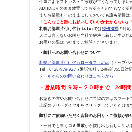
仕事によるストレス・ご家族が亡くなってしまい
ADHDはそのまま放置しても治るものでもなく治
またお部屋もそのままにしておいても誰も清掃は
「こんなこと誰にお願いしていいかわからない」
札幌お部屋片付け代行 Lotus
では
特殊清掃
の対応
人には言えないお困り当社で解決し新しい生活始
お困りの際は当社までご相談くださいませ。
・弊社へのお問い合わせについて
札幌お部屋片付け代行ロータス‐Lotus
（トップペ
Tel：
0120-978-927
（通話無料：24時間365日
メールからのお問い合わせはこちらから
・営業時間 ９時～２０時まで 24時
お急ぎの方やお問い合わせご希望の方はスマート
上記のフリーダイヤルをクリックしていただけま
弊社にご依頼いただく皆様のお困り・ご依頼が多
・一日でも早く
ゴミ屋敷
から抜け出し新しい生活