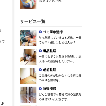
悪臭などの消臭
サービス一覧
ま
ゴミ屋敷清掃
年々急増しているゴミ屋敷。一日
何で
でも早く抜け出しませんか？
遺品整理
一日でも早くお部屋を整理し、故
人様への感謝をしたい方へ。
老前整理
ご自身の体が動かなくなる前に身
の回りを整理を。
特殊清掃
どんな現場でも弊社で誠心誠意対
応させていただきます。
きあ